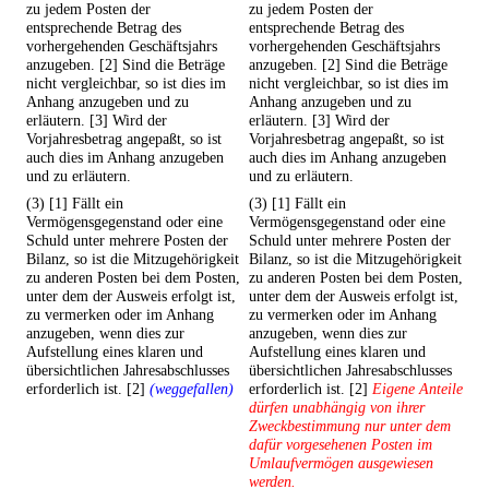
zu jedem Posten der
zu jedem Posten der
entsprechende Betrag des
entsprechende Betrag des
vorhergehenden Geschäftsjahrs
vorhergehenden Geschäftsjahrs
anzugeben. [2] Sind die Beträge
anzugeben. [2] Sind die Beträge
nicht vergleichbar, so ist dies im
nicht vergleichbar, so ist dies im
Anhang anzugeben und zu
Anhang anzugeben und zu
erläutern. [3] Wird der
erläutern. [3] Wird der
Vorjahresbetrag angepaßt, so ist
Vorjahresbetrag angepaßt, so ist
auch dies im Anhang anzugeben
auch dies im Anhang anzugeben
und zu erläutern.
und zu erläutern.
(3) [1] Fällt ein
(3) [1] Fällt ein
Vermögensgegenstand oder eine
Vermögensgegenstand oder eine
Schuld unter mehrere Posten der
Schuld unter mehrere Posten der
Bilanz, so ist die Mitzugehörigkeit
Bilanz, so ist die Mitzugehörigkeit
zu anderen Posten bei dem Posten,
zu anderen Posten bei dem Posten,
unter dem der Ausweis erfolgt ist,
unter dem der Ausweis erfolgt ist,
zu vermerken oder im Anhang
zu vermerken oder im Anhang
anzugeben, wenn dies zur
anzugeben, wenn dies zur
Aufstellung eines klaren und
Aufstellung eines klaren und
übersichtlichen Jahresabschlusses
übersichtlichen Jahresabschlusses
erforderlich ist. [2]
(weggefallen)
erforderlich ist. [2]
Eigene Anteile
dürfen unabhängig von ihrer
Zweckbestimmung nur unter dem
dafür vorgesehenen Posten im
Umlaufvermögen ausgewiesen
werden.