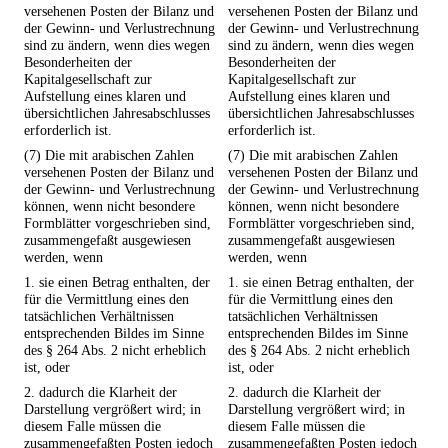
versehenen Posten der Bilanz und
versehenen Posten der Bilanz und
der Gewinn- und Verlustrechnung
der Gewinn- und Verlustrechnung
sind zu ändern, wenn dies wegen
sind zu ändern, wenn dies wegen
Besonderheiten der
Besonderheiten der
Kapitalgesellschaft zur
Kapitalgesellschaft zur
Aufstellung eines klaren und
Aufstellung eines klaren und
übersichtlichen Jahresabschlusses
übersichtlichen Jahresabschlusses
erforderlich ist.
erforderlich ist.
(7) Die mit arabischen Zahlen
(7) Die mit arabischen Zahlen
versehenen Posten der Bilanz und
versehenen Posten der Bilanz und
der Gewinn- und Verlustrechnung
der Gewinn- und Verlustrechnung
können, wenn nicht besondere
können, wenn nicht besondere
Formblätter vorgeschrieben sind,
Formblätter vorgeschrieben sind,
zusammengefaßt ausgewiesen
zusammengefaßt ausgewiesen
werden, wenn
werden, wenn
1. sie einen Betrag enthalten, der
1. sie einen Betrag enthalten, der
für die Vermittlung eines den
für die Vermittlung eines den
tatsächlichen Verhältnissen
tatsächlichen Verhältnissen
entsprechenden Bildes im Sinne
entsprechenden Bildes im Sinne
des § 264 Abs. 2 nicht erheblich
des § 264 Abs. 2 nicht erheblich
ist, oder
ist, oder
2. dadurch die Klarheit der
2. dadurch die Klarheit der
Darstellung vergrößert wird; in
Darstellung vergrößert wird; in
diesem Falle müssen die
diesem Falle müssen die
zusammengefaßten Posten jedoch
zusammengefaßten Posten jedoch