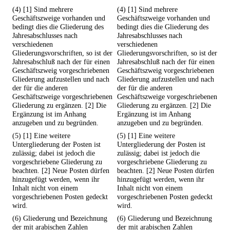
(4) [1] Sind mehrere
(4) [1] Sind mehrere
Geschäftszweige vorhanden und
Geschäftszweige vorhanden und
bedingt dies die Gliederung des
bedingt dies die Gliederung des
Jahresabschlusses nach
Jahresabschlusses nach
verschiedenen
verschiedenen
Gliederungsvorschriften, so ist der
Gliederungsvorschriften, so ist der
Jahresabschluß nach der für einen
Jahresabschluß nach der für einen
Geschäftszweig vorgeschriebenen
Geschäftszweig vorgeschriebenen
Gliederung aufzustellen und nach
Gliederung aufzustellen und nach
der für die anderen
der für die anderen
Geschäftszweige vorgeschriebenen
Geschäftszweige vorgeschriebenen
Gliederung zu ergänzen. [2] Die
Gliederung zu ergänzen. [2] Die
Ergänzung ist im Anhang
Ergänzung ist im Anhang
anzugeben und zu begründen.
anzugeben und zu begründen.
(5) [1] Eine weitere
(5) [1] Eine weitere
Untergliederung der Posten ist
Untergliederung der Posten ist
zulässig; dabei ist jedoch die
zulässig; dabei ist jedoch die
vorgeschriebene Gliederung zu
vorgeschriebene Gliederung zu
beachten. [2] Neue Posten dürfen
beachten. [2] Neue Posten dürfen
hinzugefügt werden, wenn ihr
hinzugefügt werden, wenn ihr
Inhalt nicht von einem
Inhalt nicht von einem
vorgeschriebenen Posten gedeckt
vorgeschriebenen Posten gedeckt
wird.
wird.
(6) Gliederung und Bezeichnung
(6) Gliederung und Bezeichnung
der mit arabischen Zahlen
der mit arabischen Zahlen