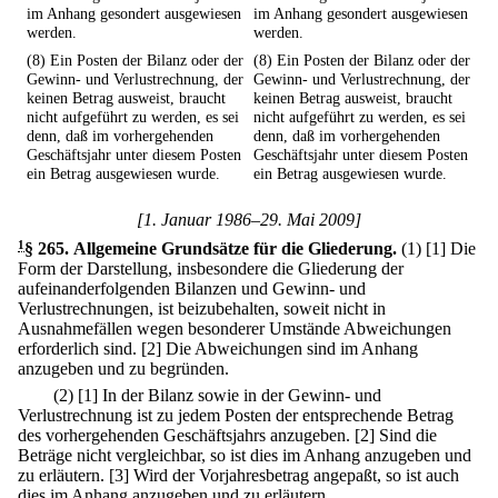
im Anhang gesondert ausgewiesen
im Anhang gesondert ausgewiesen
werden.
werden.
(8) Ein Posten der Bilanz oder der
(8) Ein Posten der Bilanz oder der
Gewinn- und Verlustrechnung, der
Gewinn- und Verlustrechnung, der
keinen Betrag ausweist, braucht
keinen Betrag ausweist, braucht
nicht aufgeführt zu werden, es sei
nicht aufgeführt zu werden, es sei
denn, daß im vorhergehenden
denn, daß im vorhergehenden
Geschäftsjahr unter diesem Posten
Geschäftsjahr unter diesem Posten
ein Betrag ausgewiesen wurde.
ein Betrag ausgewiesen wurde.
[1. Januar 1986–29. Mai 2009]
1
§ 265
.
Allgemeine Grundsätze für die Gliederung.
(1)
[1] Die
Form der Darstellung, insbesondere die Gliederung der
aufeinanderfolgenden Bilanzen und Gewinn- und
Verlustrechnungen, ist beizubehalten, soweit nicht in
Ausnahmefällen wegen besonderer Umstände Abweichungen
erforderlich sind.
[2] Die Abweichungen sind im Anhang
anzugeben und zu begründen.
(2)
[1] In der Bilanz sowie in der Gewinn- und
Verlustrechnung ist zu jedem Posten der entsprechende Betrag
des vorhergehenden Geschäftsjahrs anzugeben.
[2] Sind die
Beträge nicht vergleichbar, so ist dies im Anhang anzugeben und
zu erläutern.
[3] Wird der Vorjahresbetrag angepaßt, so ist auch
dies im Anhang anzugeben und zu erläutern.