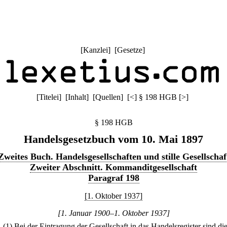
[
Kanzlei
] [
Gesetze
]
[
Titelei
] [
Inhalt
] [
Quellen
]
[
<
]
§ 198 HGB
[
>
]
§ 198 HGB
Handelsgesetzbuch vom 10. Mai 1897
Zweites Buch. Handelsgesellschaften und stille Gesellschaf
Zweiter Abschnitt. Kommanditgesellschaft
Paragraf 198
[1. Oktober 1937]
[1. Januar 1900–1. Oktober 1937]
.
(1) Bei der Eintragung der Gesellschaft in das Handelsregister sind di