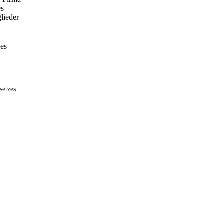
es
glieder
des
setzes