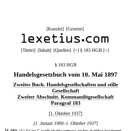
[
Kanzlei
] [
Gesetze
]
[
Titelei
] [
Inhalt
] [
Quellen
]
[
<
]
§ 183 HGB
[
>
]
§ 183 HGB
Handelsgesetzbuch vom 10. Mai 1897
Zweites Buch. Handelsgesellschaften und stille
Gesellschaft
Zweiter Abschnitt. Kommanditgesellschaft
Paragraf 183
[1. Oktober 1937]
[1. Januar 1900–1. Oktober 1937]
1
§ 183
.
(1) Ist im Gesellschaftsvertrage nichts darüber bestimmt,