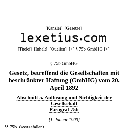
[
Kanzlei
] [
Gesetze
]
[
Titelei
] [
Inhalt
] [
Quellen
]
[
<
]
§ 75b GmbHG
[
>
]
§ 75b GmbHG
Gesetz, betreffend die Gesellschaften mit
beschränkter Haftung (GmbHG) vom 20.
April 1892
Abschnitt 5. Auflösung und Nichtigkeit der
Gesellschaft
Paragraf 75b
[1. Januar 1900]
1
§ 75b
.
(weggefallen)