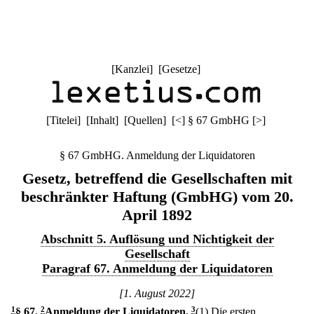
[
Kanzlei
] [
Gesetze
]
[
Titelei
] [
Inhalt
] [
Quellen
]
[
<
]
§ 67 GmbHG
[
>
]
§ 67 GmbHG. Anmeldung der Liquidatoren
Gesetz, betreffend die Gesellschaften mit
beschränkter Haftung (GmbHG) vom 20.
April 1892
Abschnitt 5. Auflösung und Nichtigkeit der
Gesellschaft
Paragraf 67. Anmeldung der Liquidatoren
[1. August 2022]
1
§ 67
.
2
Anmeldung der Liquidatoren.
3
(1) Die ersten