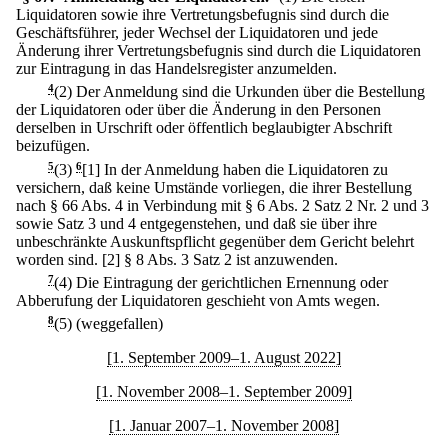
Liquidatoren sowie ihre Vertretungsbefugnis sind durch die
Geschäftsführer, jeder Wechsel der Liquidatoren und jede
Änderung ihrer Vertretungsbefugnis sind durch die Liquidatoren
zur Eintragung in das Handelsregister anzumelden.
4
(2) Der Anmeldung sind die Urkunden über die Bestellung
der Liquidatoren oder über die Änderung in den Personen
derselben in Urschrift oder öffentlich beglaubigter Abschrift
beizufügen.
5
(3)
6
[1] In der Anmeldung haben die Liquidatoren zu
versichern, daß keine Umstände vorliegen, die ihrer Bestellung
nach § 66 Abs. 4 in Verbindung mit § 6 Abs. 2 Satz 2 Nr. 2 und 3
sowie Satz 3 und 4 entgegenstehen, und daß sie über ihre
unbeschränkte Auskunftspflicht gegenüber dem Gericht belehrt
worden sind.
[2] § 8 Abs. 3 Satz 2 ist anzuwenden.
7
(4) Die Eintragung der gerichtlichen Ernennung oder
Abberufung der Liquidatoren geschieht von Amts wegen.
8
(5) (weggefallen)
[1. September 2009–1. August 2022]
[1. November 2008–1. September 2009]
[1. Januar 2007–1. November 2008]