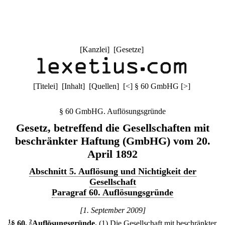
[
Kanzlei
] [
Gesetze
]
[
Titelei
] [
Inhalt
] [
Quellen
]
[
<
]
§ 60 GmbHG
[
>
]
§ 60 GmbHG. Auflösungsgründe
Gesetz, betreffend die Gesellschaften mit
beschränkter Haftung (GmbHG) vom 20.
April 1892
Abschnitt 5. Auflösung und Nichtigkeit der
Gesellschaft
Paragraf 60. Auflösungsgründe
[1. September 2009]
1
§ 60
.
2
Auflösungsgründe.
(1) Die Gesellschaft mit beschränkter