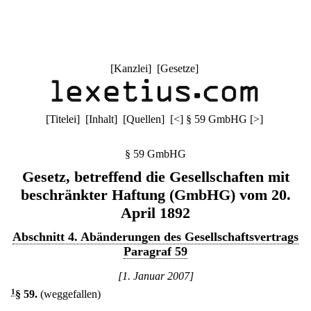
[
Kanzlei
] [
Gesetze
]
[
Titelei
] [
Inhalt
] [
Quellen
]
[
<
]
§ 59 GmbHG
[
>
]
§ 59 GmbHG
Gesetz, betreffend die Gesellschaften mit
beschränkter Haftung (GmbHG) vom 20.
April 1892
Abschnitt 4. Abänderungen des Gesellschaftsvertrags
Paragraf 59
[1. Januar 2007]
1
§ 59
.
(weggefallen)