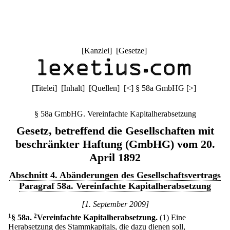
[
Kanzlei
] [
Gesetze
]
[
Titelei
] [
Inhalt
] [
Quellen
]
[
<
]
§ 58a GmbHG
[
>
]
§ 58a GmbHG. Vereinfachte Kapitalherabsetzung
Gesetz, betreffend die Gesellschaften mit
beschränkter Haftung (GmbHG) vom 20.
April 1892
Abschnitt 4. Abänderungen des Gesellschaftsvertrags
Paragraf 58a. Vereinfachte Kapitalherabsetzung
[1. September 2009]
1
§ 58a
.
2
Vereinfachte Kapitalherabsetzung.
(1) Eine
Herabsetzung des Stammkapitals, die dazu dienen soll,