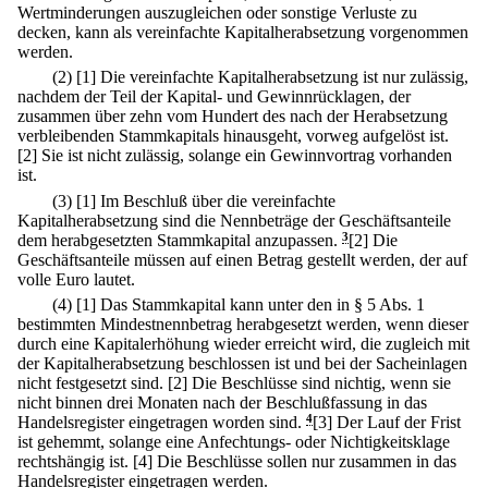
Wertminderungen auszugleichen oder sonstige Verluste zu
decken, kann als vereinfachte Kapitalherabsetzung vorgenommen
werden.
(2)
[1] Die vereinfachte Kapitalherabsetzung ist nur zulässig,
nachdem der Teil der Kapital- und Gewinnrücklagen, der
zusammen über zehn vom Hundert des nach der Herabsetzung
verbleibenden Stammkapitals hinausgeht, vorweg aufgelöst ist.
[2] Sie ist nicht zulässig, solange ein Gewinnvortrag vorhanden
ist.
(3)
[1] Im Beschluß über die vereinfachte
Kapitalherabsetzung sind die Nennbeträge der Geschäftsanteile
dem herabgesetzten Stammkapital anzupassen.
3
[2] Die
Geschäftsanteile müssen auf einen Betrag gestellt werden, der auf
volle Euro lautet.
(4)
[1] Das Stammkapital kann unter den in § 5 Abs. 1
bestimmten Mindestnennbetrag herabgesetzt werden, wenn dieser
durch eine Kapitalerhöhung wieder erreicht wird, die zugleich mit
der Kapitalherabsetzung beschlossen ist und bei der Sacheinlagen
nicht festgesetzt sind.
[2] Die Beschlüsse sind nichtig, wenn sie
nicht binnen drei Monaten nach der Beschlußfassung in das
Handelsregister eingetragen worden sind.
4
[3] Der Lauf der Frist
ist gehemmt, solange eine Anfechtungs- oder Nichtigkeitsklage
rechtshängig ist.
[4] Die Beschlüsse sollen nur zusammen in das
Handelsregister eingetragen werden.