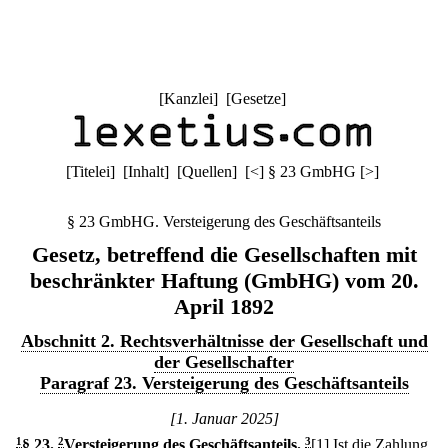
[
Kanzlei
] [
Gesetze
]
[
Titelei
] [
Inhalt
] [
Quellen
]
[
<
]
§ 23 GmbHG
[
>
]
§ 23 GmbHG. Versteigerung des Geschäftsanteils
Gesetz, betreffend die Gesellschaften mit
beschränkter Haftung (GmbHG) vom 20.
April 1892
Abschnitt 2. Rechtsverhältnisse der Gesellschaft und
der Gesellschafter
Paragraf 23. Versteigerung des Geschäftsanteils
[1. Januar 2025]
1
§ 23
.
2
Versteigerung des Geschäftsanteils.
3
[1] Ist die Zahlung