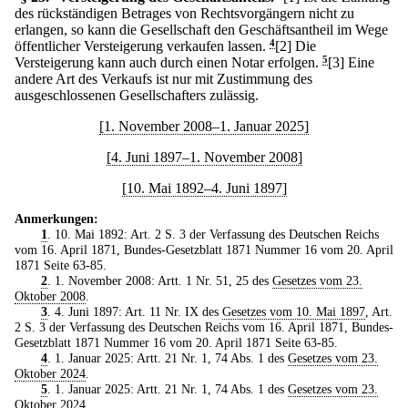
des rückständigen Betrages von Rechtsvorgängern nicht zu
erlangen, so kann die Gesellschaft den Geschäftsantheil im Wege
öffentlicher Versteigerung verkaufen lassen.
4
[2] Die
Versteigerung kann auch durch einen Notar erfolgen.
5
[3] Eine
andere Art des Verkaufs ist nur mit Zustimmung des
ausgeschlossenen Gesellschafters zulässig.
[1. November 2008–1. Januar 2025]
[4. Juni 1897–1. November 2008]
[10. Mai 1892–4. Juni 1897]
Anmerkungen:
1
. 10. Mai 1892: Art. 2 S. 3 der Verfassung des Deutschen Reichs
vom 16. April 1871, Bundes-Gesetzblatt 1871 Nummer 16 vom 20. April
1871 Seite 63-85.
2
. 1. November 2008: Artt. 1 Nr. 51, 25 des
Gesetzes vom 23.
Oktober 2008
.
3
. 4. Juni 1897: Art. 11 Nr. IX des
Gesetzes vom 10. Mai 1897
, Art.
2 S. 3 der Verfassung des Deutschen Reichs vom 16. April 1871, Bundes-
Gesetzblatt 1871 Nummer 16 vom 20. April 1871 Seite 63-85.
4
. 1. Januar 2025: Artt. 21 Nr. 1, 74 Abs. 1 des
Gesetzes vom 23.
Oktober 2024
.
5
. 1. Januar 2025: Artt. 21 Nr. 1, 74 Abs. 1 des
Gesetzes vom 23.
Oktober 2024
.