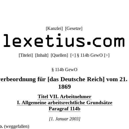
[
Kanzlei
] [
Gesetze
]
[
Titelei
] [
Inhalt
] [
Quellen
]
[
<
]
§ 114b GewO
[
>
]
§ 114b GewO
rbeordnung für [das Deutsche Reich] vom 21.
1869
Titel VII. Arbeitnehmer
I. Allgemeine arbeitsrechtliche Grundsätze
Paragraf 114b
[1. Januar 2003]
b
.
(weggefallen)