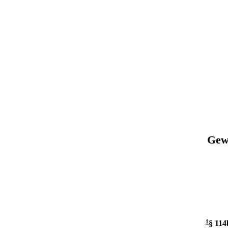
Gewe
1
§ 114