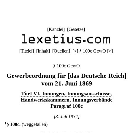
[
Kanzlei
] [
Gesetze
]
[
Titelei
] [
Inhalt
] [
Quellen
]
[
<
]
§ 100c GewO
[
>
]
§ 100c GewO
Gewerbeordnung für [das Deutsche Reich]
vom 21. Juni 1869
Titel VI. Innungen, Innungsausschüsse,
Handwerkskammern, Innungsverbände
Paragraf 100c
[3. Juli 1934]
1
§ 100c
.
(weggefallen)