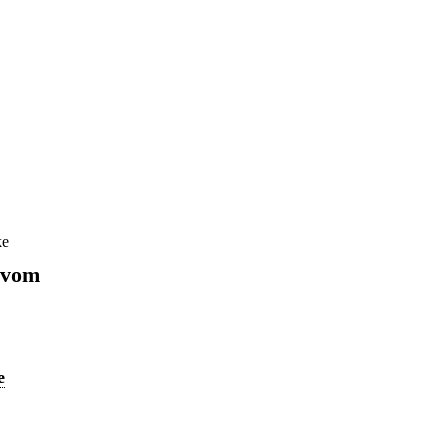
ke
 vom
e