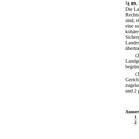
1
§ 89
.
Die La
Rechtss
sind, 
eine s
kohäre
Sicheru
Landes
übertr
(
Landge
begrün
(
Gerich
zugela
und 2 
Anmer
1
.
2
.