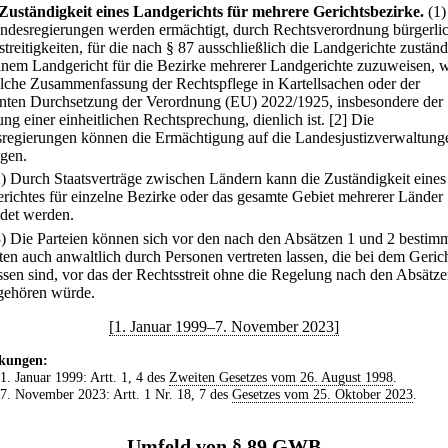
Zuständigkeit eines Landgerichts für mehrere Gerichtsbezirke.
(1
ndesregierungen werden ermächtigt, durch Rechtsverordnung bürgerli
treitigkeiten, für die nach § 87 ausschließlich die Landgerichte zuständ
einem Landgericht für die Bezirke mehrerer Landgerichte zuzuweisen, 
olche Zusammenfassung der Rechtspflege in Kartellsachen oder der
nten Durchsetzung der Verordnung (EU) 2022/1925, insbesondere der
ng einer einheitlichen Rechtsprechung, dienlich ist.
[2] Die
regierungen können die Ermächtigung auf die Landesjustizverwaltung
agen.
2) Durch Staatsverträge zwischen Ländern kann die Zuständigkeit eines
richtes für einzelne Bezirke oder das gesamte Gebiet mehrerer Länder
det werden.
3) Die Parteien können sich vor den nach den Absätzen 1 und 2 bestim
ten auch anwaltlich durch Personen vertreten lassen, die bei dem Geric
ssen sind, vor das der Rechtsstreit ohne die Regelung nach den Absätze
gehören würde.
[1. Januar 1999–7. November 2023]
kungen:
 1. Januar 1999: Artt. 1, 4 des
Zweiten Gesetzes vom 26. August 1998
.
 7. November 2023: Artt. 1 Nr. 18, 7 des
Gesetzes vom 25. Oktober 2023
.
Umfeld von § 89 GWB