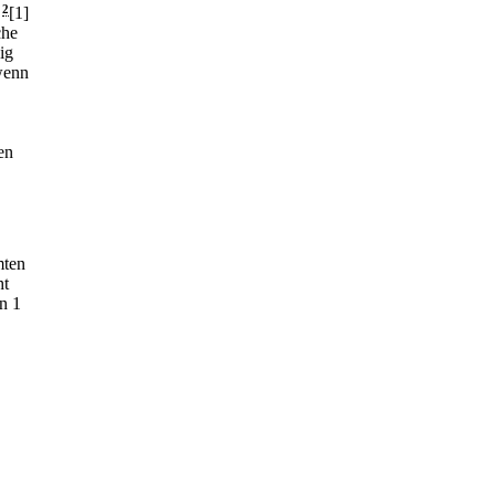
)
2
[1]
che
ig
wenn
en
mten
ht
n 1