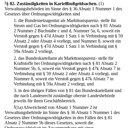
1
§ 82
.
Zuständigkeiten in Kartellbußgeldsachen.
(1)
Verwaltungsbehörden im Sinne des § 36 Absatz 1 Nummer 1 des
Gesetzes über Ordnungswidrigkeiten sind
1.
die Bundesnetzagentur als Markttransparenz- stelle für
Strom und Gas bei Ordnungswidrigkeiten nach § 81 Absatz
2 Nummer 2 Buchstabe c und d, Nummer 5a, 6, soweit ein
Verstoß gegen § 47d Absatz 1 Satz 1 in Verbindung mit § 59
Absatz 2 oder Absatz 4 vorliegt, und Nummer 8, soweit ein
Verstoß gegen § 47d Absatz 1 Satz 1 in Verbindung mit §
59a Absatz 2 vorliegt,
2.
das Bundeskartellamt als Markttransparenz- stelle für
Kraftstoffe bei Ordnungswidrigkeiten nach § 81 Absatz 2
Nummer 5b, 6, soweit ein Verstoß gegen § 47k Absatz 7 in
Verbindung mit § 59 Absatz 2 oder Absatz 4 vorliegt, und
Nummer 8, soweit ein Verstoß gegen § 47k Absatz 7 in
Verbindung mit § 59a Absatz 2 vorliegt, und
3.
in den übrigen Fällen von § 81 das Bundeskartellamt und
die nach Landesrecht zuständige oberste Landesbehörde
jeweils für ihren Geschäftsbereich.
2
(1a) Abweichend von Absatz 1 Nummer 2 ist
Verwaltungsbehörde im Sinne des § 36 Absatz 1 Nummer 1 des
Gesetzes über Ordnungswidrigkeiten in den Fällen des § 81
Absatz 2 Nummer 5b dieses Gesetzes, soweit die
Ordnungswidrigkeit im Zusammenhang mit einer