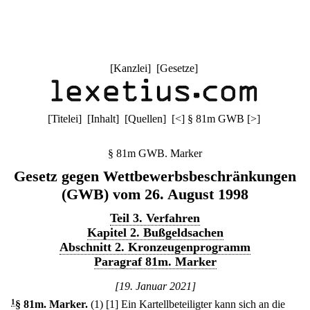
[
Kanzlei
] [
Gesetze
]
[
Titelei
] [
Inhalt
] [
Quellen
]
[
<
]
§ 81m GWB
[
>
]
§ 81m GWB. Marker
Gesetz gegen Wettbewerbsbeschränkungen
(GWB) vom 26. August 1998
Teil 3. Verfahren
Kapitel 2. Bußgeldsachen
Abschnitt 2. Kronzeugenprogramm
Paragraf 81m. Marker
[19. Januar 2021]
1
§ 81m
.
Marker.
(1)
[1] Ein Kartellbeteiligter kann sich an die