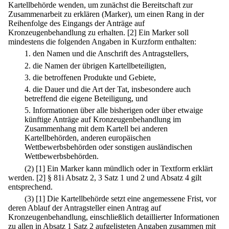
Kartellbehörde wenden, um zunächst die Bereitschaft zur
Zusammenarbeit zu erklären (Marker), um einen Rang in der
Reihenfolge des Eingangs der Anträge auf
Kronzeugenbehandlung zu erhalten.
[2] Ein Marker soll
mindestens die folgenden Angaben in Kurzform enthalten:
1.
den Namen und die Anschrift des Antragstellers,
2.
die Namen der übrigen Kartellbeteiligten,
3.
die betroffenen Produkte und Gebiete,
4.
die Dauer und die Art der Tat, insbesondere auch
betreffend die eigene Beteiligung, und
5.
Informationen über alle bisherigen oder über etwaige
künftige Anträge auf Kronzeugenbehandlung im
Zusammenhang mit dem Kartell bei anderen
Kartellbehörden, anderen europäischen
Wettbewerbsbehörden oder sonstigen ausländischen
Wettbewerbsbehörden.
(2)
[1] Ein Marker kann mündlich oder in Textform erklärt
werden.
[2] § 81i Absatz 2, 3 Satz 1 und 2 und Absatz 4 gilt
entsprechend.
(3)
[1] Die Kartellbehörde setzt eine angemessene Frist, vor
deren Ablauf der Antragsteller einen Antrag auf
Kronzeugenbehandlung, einschließlich detaillierter Informationen
zu allen in Absatz 1 Satz 2 aufgelisteten Angaben zusammen mit