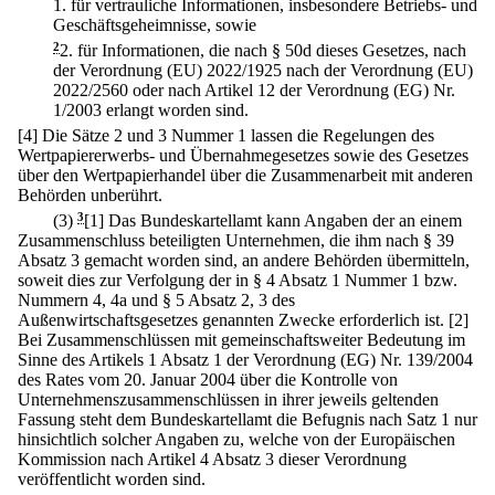
1.
für vertrauliche Informationen, insbesondere Betriebs- und
Geschäftsgeheimnisse, sowie
2
2.
für Informationen, die nach § 50d dieses Gesetzes, nach
der Verordnung (EU) 2022/1925 nach der Verordnung (EU)
2022/2560 oder nach Artikel 12 der Verordnung (EG) Nr.
1/2003 erlangt worden sind.
[4] Die Sätze 2 und 3 Nummer 1 lassen die Regelungen des
Wertpapiererwerbs- und Übernahmegesetzes sowie des Gesetzes
über den Wertpapierhandel über die Zusammenarbeit mit anderen
Behörden unberührt.
(3)
3
[1] Das Bundeskartellamt kann Angaben der an einem
Zusammenschluss beteiligten Unternehmen, die ihm nach § 39
Absatz 3 gemacht worden sind, an andere Behörden übermitteln,
soweit dies zur Verfolgung der in § 4 Absatz 1 Nummer 1 bzw.
Nummern 4, 4a und § 5 Absatz 2, 3 des
Außenwirtschaftsgesetzes genannten Zwecke erforderlich ist.
[2]
Bei Zusammenschlüssen mit gemeinschaftsweiter Bedeutung im
Sinne des Artikels 1 Absatz 1 der Verordnung (EG) Nr. 139/2004
des Rates vom 20. Januar 2004 über die Kontrolle von
Unternehmenszusammenschlüssen in ihrer jeweils geltenden
Fassung steht dem Bundeskartellamt die Befugnis nach Satz 1 nur
hinsichtlich solcher Angaben zu, welche von der Europäischen
Kommission nach Artikel 4 Absatz 3 dieser Verordnung
veröffentlicht worden sind.