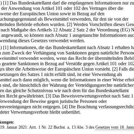
3)
[1] Das Bundeskartellamt darf die empfangenen Informationen nur z
der Anwendung von Artikel 101 oder 102 des Vertrages über die
sweise der Europäischen Union sowie in Bezug auf den
uchungsgegenstand als Beweismittel verwenden, für den sie von der
ttelnden Behörde erhoben wurden.
[2] Werden Vorschriften dieses Ges
 nach Maßgabe des Artikels 12 Absatz 2 Satz 2 der Verordnung (EG) N
 angewandt, so können nach Absatz 1 ausgetauschte Informationen auc
wendung dieses Gesetzes verwendet werden.
4)
[1] Informationen, die das Bundeskartellamt nach Absatz 1 erhalten h
 zum Zweck der Verhängung von Sanktionen gegen natürliche Person
weismittel verwendet werden, wenn das Recht der übermittelnden Beh
h geartete Sanktionen in Bezug auf Verstöße gegen Artikel 101 oder 10
ges über die Arbeitsweise der Europäischen Union vorsieht.
[2] Falls di
etzungen des Satzes 1 nicht erfüllt sind, ist eine Verwendung als
mittel auch dann möglich, wenn die Informationen in einer Weise erh
 sind, die hinsichtlich der Wahrung der Verteidigungsrechte natürlicher
en das gleiche Schutzniveau wie nach dem für das Bundeskartellamt
den Recht gewährleistet.
[3] Das Beweisverwertungsverbot nach Satz 1 
Verwendung der Beweise gegen juristische Personen oder
envereinigungen nicht entgegen.
[4] Die Beachtung verfassungsrechtli
deter Verwertungsverbote bleibt unberührt.
kungen:
 19. Januar 2021: Artt. 1 Nr. 22 Buchst. a, 13 Abs. 3 des
Gesetzes vom 18. Janu