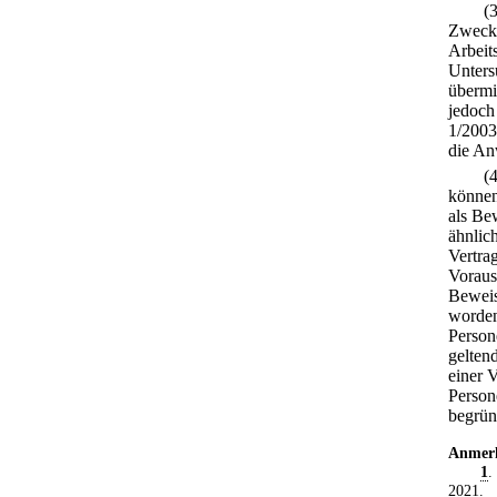
(
Zweck 
Arbeit
Unters
übermi
jedoch
1/2003
die An
(
können
als Be
ähnlic
Vertra
Vorauss
Beweis
worden
Person
gelten
einer 
Person
begrün
Anmer
1
.
2021
.