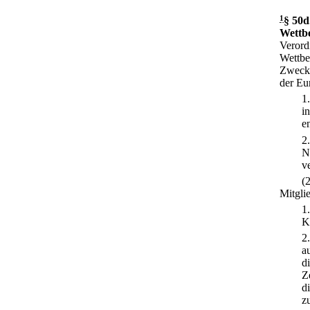
1
§ 50d
Wettb
Verord
Wettbe
Zweck 
der Eu
1
i
e
2
N
v
(
Mitgli
1
K
2
a
d
Z
d
z