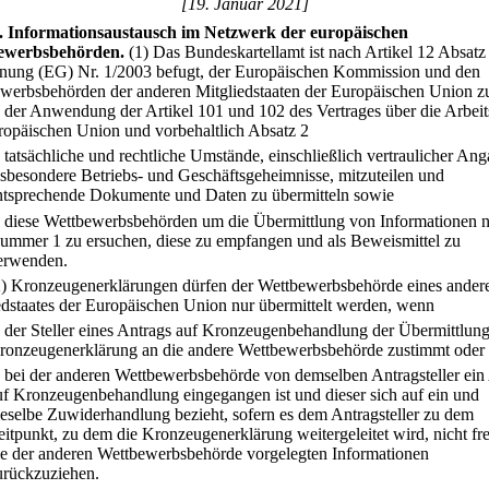
[19. Januar 2021]
.
Informationsaustausch im Netzwerk der europäischen
ewerbsbehörden.
(1) Das Bundeskartellamt ist nach Artikel 12 Absatz
nung (EG) Nr. 1/2003 befugt, der Europäischen Kommission und den
werbsbehörden der anderen Mitgliedstaaten der Europäischen Union 
der Anwendung der Artikel 101 und 102 des Vertrages über die Arbei
ropäischen Union und vorbehaltlich Absatz 2
.
tatsächliche und rechtliche Umstände, einschließlich vertraulicher An
nsbesondere Betriebs- und Geschäftsgeheimnisse, mitzuteilen und
ntsprechende Dokumente und Daten zu übermitteln sowie
.
diese Wettbewerbsbehörden um die Übermittlung von Informationen 
ummer 1 zu ersuchen, diese zu empfangen und als Beweismittel zu
erwenden.
2) Kronzeugenerklärungen dürfen der Wettbewerbsbehörde eines ander
edstaates der Europäischen Union nur übermittelt werden, wenn
.
der Steller eines Antrags auf Kronzeugenbehandlung der Übermittlung
ronzeugenerklärung an die andere Wettbewerbsbehörde zustimmt oder
.
bei der anderen Wettbewerbsbehörde von demselben Antragsteller ein
uf Kronzeugenbehandlung eingegangen ist und dieser sich auf ein und
ieselbe Zuwiderhandlung bezieht, sofern es dem Antragsteller zu dem
eitpunkt, zu dem die Kronzeugenerklärung weitergeleitet wird, nicht fre
ie der anderen Wettbewerbsbehörde vorgelegten Informationen
urückzuziehen.