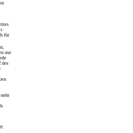
um
etzes
r.
h für
at,
en nur
örde
2 des
e
oben
steht
ch
ar