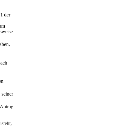
 1 der
zum
tsweise
gaben,
nach
en
 seiner
 Antrag
isteht,