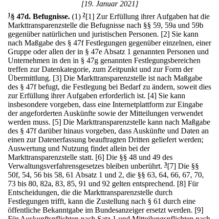
[19. Januar 2021]
1
§ 47d
.
Befugnisse.
(1)
2
[1] Zur Erfüllung ihrer Aufgaben hat die
Markttransparenzstelle die Befugnisse nach §§ 59, 59a und 59b
gegenüber natürlichen und juristischen Personen.
[2] Sie kann
nach Maßgabe des § 47f Festlegungen gegenüber einzelnen, einer
Gruppe oder allen der in § 47e Absatz 1 genannten Personen und
Unternehmen in den in § 47g genannten Festlegungsbereichen
treffen zur Datenkategorie, zum Zeitpunkt und zur Form der
Übermittlung.
[3] Die Markttransparenzstelle ist nach Maßgabe
des § 47f befugt, die Festlegung bei Bedarf zu ändern, soweit dies
zur Erfüllung ihrer Aufgaben erforderlich ist.
[4] Sie kann
insbesondere vorgeben, dass eine Internetplattform zur Eingabe
der angeforderten Auskünfte sowie der Mitteilungen verwendet
werden muss.
[5] Die Markttransparenzstelle kann nach Maßgabe
des § 47f darüber hinaus vorgeben, dass Auskünfte und Daten an
einen zur Datenerfassung beauftragten Dritten geliefert werden;
Auswertung und Nutzung findet allein bei der
Markttransparenzstelle statt.
[6] Die §§ 48 und 49 des
Verwaltungsverfahrensgesetzes bleiben unberührt.
3
[7] Die §§
50f, 54, 56 bis 58, 61 Absatz 1 und 2, die §§ 63, 64, 66, 67, 70,
73 bis 80, 82a, 83, 85, 91 und 92 gelten entsprechend.
[8] Für
Entscheidungen, die die Markttransparenzstelle durch
Festlegungen trifft, kann die Zustellung nach § 61 durch eine
öffentliche Bekanntgabe im Bundesanzeiger ersetzt werden.
[9]
Für Auskunftspflichten nach Satz 1 und Mitteilungspflichten nach