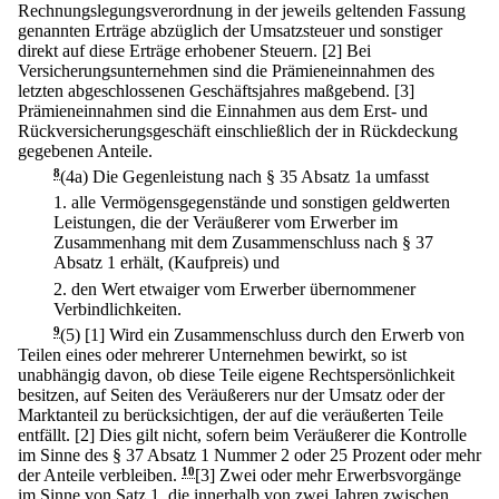
Rechnungslegungsverordnung in der jeweils geltenden Fassung
genannten Erträge abzüglich der Umsatzsteuer und sonstiger
direkt auf diese Erträge erhobener Steuern.
[2] Bei
Versicherungsunternehmen sind die Prämieneinnahmen des
letzten abgeschlossenen Geschäftsjahres maßgebend.
[3]
Prämieneinnahmen sind die Einnahmen aus dem Erst- und
Rückversicherungsgeschäft einschließlich der in Rückdeckung
gegebenen Anteile.
8
(4a) Die Gegenleistung nach § 35 Absatz 1a umfasst
1.
alle Vermögensgegenstände und sonstigen geldwerten
Leistungen, die der Veräußerer vom Erwerber im
Zusammenhang mit dem Zusammenschluss nach § 37
Absatz 1 erhält, (Kaufpreis) und
2.
den Wert etwaiger vom Erwerber übernommener
Verbindlichkeiten.
9
(5)
[1] Wird ein Zusammenschluss durch den Erwerb von
Teilen eines oder mehrerer Unternehmen bewirkt, so ist
unabhängig davon, ob diese Teile eigene Rechtspersönlichkeit
besitzen, auf Seiten des Veräußerers nur der Umsatz oder der
Marktanteil zu berücksichtigen, der auf die veräußerten Teile
entfällt.
[2] Dies gilt nicht, sofern beim Veräußerer die Kontrolle
im Sinne des § 37 Absatz 1 Nummer 2 oder 25 Prozent oder mehr
der Anteile verbleiben.
10
[3] Zwei oder mehr Erwerbsvorgänge
im Sinne von Satz 1, die innerhalb von zwei Jahren zwischen