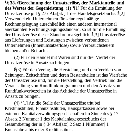
1
§ 38
.
2
Berechnung der Umsatzerlöse, der Marktanteile und
des Wertes der Gegenleistung.
(1)
3
[1] Für die Ermittlung der
Umsatzerlöse gilt § 277 Abs[atz] 1 des Handelsgesetzbuchs.
4
[2]
Verwendet ein Unternehmen für seine regelmäßige
Rechnungslegung ausschließlich einen anderen international
anerkannten Rechnungslegungsstandard, so ist für die Ermittlung
der Umsatzerlöse dieser Standard maßgeblich.
5
[3] Umsatzerlöse
aus Lieferungen und Leistungen zwischen verbundenen
Unternehmen (Innenumsatzerlöse) sowie Verbrauchsteuern
bleiben außer Betracht.
(2) Für den Handel mit Waren sind nur drei Viertel der
Umsatzerlöse in Ansatz zu bringen.
6
(3) Für den Verlag, die Herstellung und den Vertrieb von
Zeitungen, Zeitschriften und deren Bestandteilen ist das Vierfache
der Umsatzerlöse und, für die Herstellung, den Vertrieb und die
Veranstaltung von Rundfunkprogrammen und den Absatz von
Rundfunkwerbezeiten ist das Achtfache der Umsatzerlöse in
Ansatz zu bringen.
(4)
7
[1] An die Stelle der Umsatzerlöse tritt bei
Kreditinstituten, Finanzinstituten, Bausparkassen sowie bei
externen Kapitalverwaltungsgesellschaften im Sinne des § 17
Absatz 2 Nummer 1 des Kapitalanlagegesetzbuchs der
Gesamtbetrag der in § 34 Abs[atz] 2 Satz 1 N[ummer] 1
Buchstabe a bis e der Kreditinstituts-