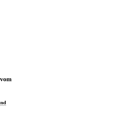
 vom
und