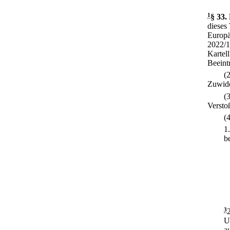
1
§ 33
.
dieses
Europä
2022/1
Kartel
Beeint
(
Zuwide
(
Verstoß
(
1
b
3
U
a