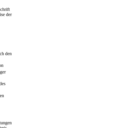
chrift
ise der
rch den
on
iger
des
len
htungen
hnis