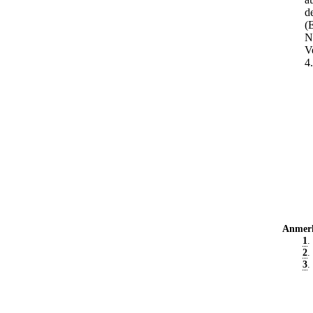
d
(
N
V
4
Anmer
1
.
2
.
3
.