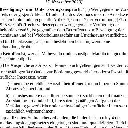
[7. November 2023]
Beseitigungs- und Unterlassungsanspruch.
2
(1) Wer gegen eine Vors
 Teils oder gegen Artikel 101 oder 102 des Vertrages über die Arbeitswe
ischen Union oder gegen die Artikel 5, 6 oder 7 der Verordnung (EU)
925 verstößt (Rechtsverletzer) oder wer gegen eine Verfügung der
lbehörde verstößt, ist gegenüber dem Betroffenen zur Beseitigung der
rächtigung und bei Wiederholungsgefahr zur Unterlassung verpflichtet.
2) Der Unterlassungsanspruch besteht bereits dann, wenn eine
rhandlung droht.
3) Betroffen ist, wer als Mitbewerber oder sonstiger Marktbeteiligter du
 beeinträchtigt ist.
4) Die Ansprüche aus Absatz 1 können auch geltend gemacht werden v
.
rechtsfähigen Verbänden zur Förderung gewerblicher oder selbstständ
eruflicher Interessen, wenn
a)
ihnen eine erhebliche Anzahl betroffener Unternehmen im Sinne 
Absatzes 3 angehört und
b)
sie insbesondere nach ihrer personellen, sachlichen und finanziel
Ausstattung imstande sind, ihre satzungsmäßigen Aufgaben der
Verfolgung gewerblicher oder selbstständiger beruflicher Interessen
tatsächlich wahrzunehmen;
2.
qualifizierten Verbraucherverbänden, die in der Liste nach § 4 des
nterlassungsklagengesetzes eingetragen sind, und qualifizierten Einric
us anderen Mitgliedstaaten der Europäischen Union, die in dem Verzeic