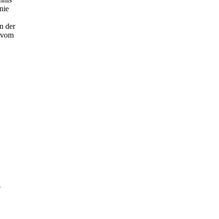
nie
n der
9 vom
.