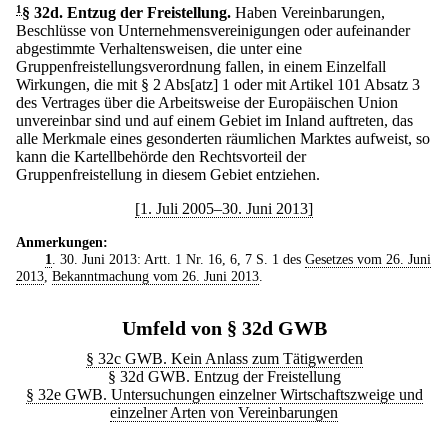
1
§ 32d
.
Entzug der Freistellung.
Haben Vereinbarungen,
Beschlüsse von Unternehmensvereinigungen oder aufeinander
abgestimmte Verhaltensweisen, die unter eine
Gruppenfreistellungsverordnung fallen, in einem Einzelfall
Wirkungen, die mit § 2 Abs[atz] 1 oder mit Artikel 101 Absatz 3
des Vertrages über die Arbeitsweise der Europäischen Union
unvereinbar sind und auf einem Gebiet im Inland auftreten, das
alle Merkmale eines gesonderten räumlichen Marktes aufweist, so
kann die Kartellbehörde den Rechtsvorteil der
Gruppenfreistellung in diesem Gebiet entziehen.
[1. Juli 2005–30. Juni 2013]
Anmerkungen:
1
. 30. Juni 2013: Artt. 1 Nr. 16, 6, 7 S. 1 des
Gesetzes vom 26. Juni
2013
,
Bekanntmachung vom 26. Juni 2013
.
Umfeld von § 32d GWB
§ 32c GWB. Kein Anlass zum Tätigwerden
§ 32d GWB. Entzug der Freistellung
§ 32e GWB. Untersuchungen einzelner Wirtschaftszweige und
einzelner Arten von Vereinbarungen