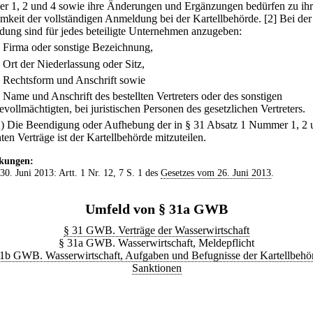
 1, 2 und 4 sowie ihre Änderungen und Ergänzungen bedürfen zu ihr
mkeit der vollständigen Anmeldung bei der Kartellbehörde.
[2] Bei der
ung sind für jedes beteiligte Unternehmen anzugeben:
.
Firma oder sonstige Bezeichnung,
.
Ort der Niederlassung oder Sitz,
.
Rechtsform und Anschrift sowie
.
Name und Anschrift des bestellten Vertreters oder des sonstigen
evollmächtigten, bei juristischen Personen des gesetzlichen Vertreters.
2) Die Beendigung oder Aufhebung der in § 31 Absatz 1 Nummer 1, 2 
en Verträge ist der Kartellbehörde mitzuteilen.
kungen:
 30. Juni 2013: Artt. 1 Nr. 12, 7 S. 1 des
Gesetzes vom 26. Juni 2013
.
Umfeld von § 31a GWB
§ 31 GWB. Verträge der Wasserwirtschaft
§ 31a GWB. Wasserwirtschaft, Meldepflicht
1b GWB. Wasserwirtschaft, Aufgaben und Befugnisse der Kartellbehö
Sanktionen