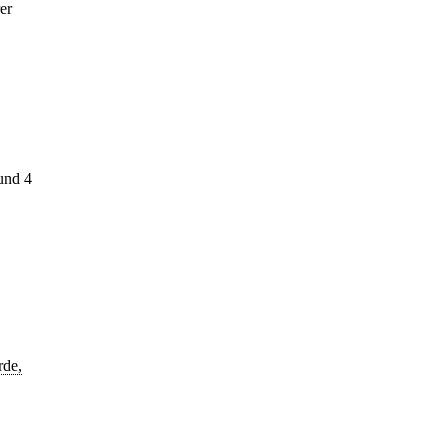
er
und 4
rde,