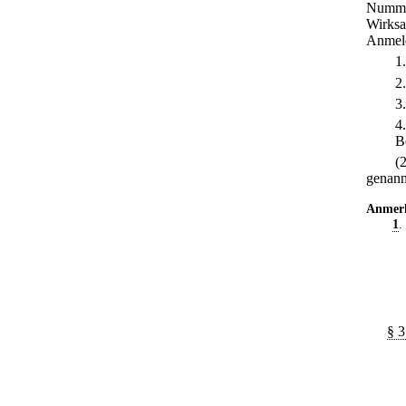
Nummer
Wirksa
Anmeld
1
2
3
4
B
(
genannt
Anmer
1
.
§ 3