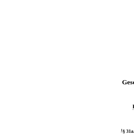
Ges
1
§ 31a