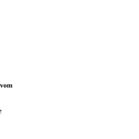
 vom
e