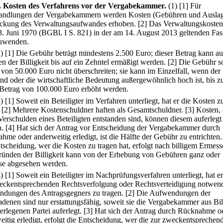
.
Kosten des Verfahrens vor der Vergabekammer.
(1)
[1] Für
ndlungen der Vergabekammern werden Kosten (Gebühren und Ausla
ckung des Verwaltungsaufwandes erhoben.
[2] Das Verwaltungskosten
. Juni 1970 (BGBl. I S. 821) in der am 14. August 2013 geltenden Fa
zuwenden.
2)
[1] Die Gebühr beträgt mindestens 2.500 Euro; dieser Betrag kann au
n der Billigkeit bis auf ein Zehntel ermäßigt werden.
[2] Die Gebühr so
 von 50.000 Euro nicht überschreiten; sie kann im Einzelfall, wenn der
d oder die wirtschaftliche Bedeutung außergewöhnlich hoch ist, bis z
Betrag von 100.000 Euro erhöht werden.
3)
[1] Soweit ein Beteiligter im Verfahren unterliegt, hat er die Kosten z
[2] Mehrere Kostenschuldner haften als Gesamtschuldner.
[3] Kosten, 
Verschulden eines Beteiligten entstanden sind, können diesem auferlegt
.
[4] Hat sich der Antrag vor Entscheidung der Vergabekammer durch
hme oder anderweitig erledigt, ist die Hälfte der Gebühr zu entrichten.
tscheidung, wer die Kosten zu tragen hat, erfolgt nach billigem Ermess
ünden der Billigkeit kann von der Erhebung von Gebühren ganz oder
ise abgesehen werden.
4)
[1] Soweit ein Beteiligter im Nachprüfungsverfahren unterliegt, hat er
eckentsprechenden Rechtsverfolgung oder Rechtsverteidigung notwen
dungen des Antragsgegners zu tragen.
[2] Die Aufwendungen der
adenen sind nur erstattungsfähig, soweit sie die Vergabekammer aus Bil
erlegenen Partei auferlegt.
[3] Hat sich der Antrag durch Rücknahme o
eitig erledigt, erfolgt die Entscheidung, wer die zur zweckentsprechen