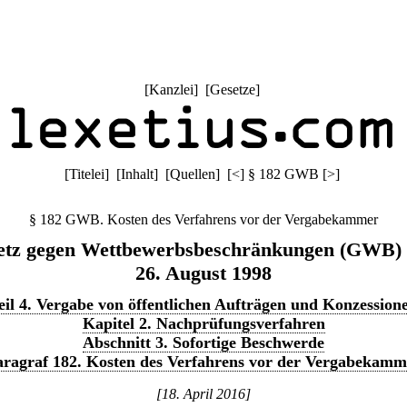
[
Kanzlei
] [
Gesetze
]
[
Titelei
] [
Inhalt
] [
Quellen
]
[
<
]
§ 182 GWB
[
>
]
§ 182 GWB. Kosten des Verfahrens vor der Vergabekammer
etz gegen Wettbewerbsbeschränkungen (GWB)
26. August 1998
eil 4. Vergabe von öffentlichen Aufträgen und Konzession
Kapitel 2. Nachprüfungsverfahren
Abschnitt 3. Sofortige Beschwerde
aragraf 182. Kosten des Verfahrens vor der Vergabekamm
[18. April 2016]