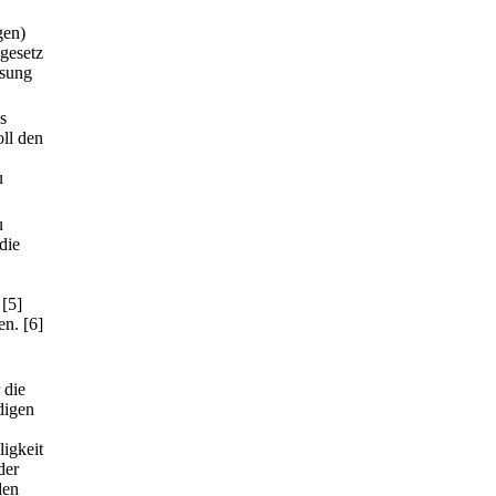
gen)
gesetz
ssung
s
ll den
u
u
die
[5]
en.
[6]
 die
digen
ligkeit
der
den