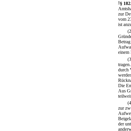
1
§ 182
Amtsha
zur De
vom 23
ist an
(
Gründe
Betrag
Aufwan
einem 
(
tragen.
durch 
werden
Rückna
Die En
Aus Gr
teilwe
(
zur zw
Aufwen
Beigel
der unt
anderw