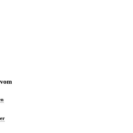
 vom
en
er