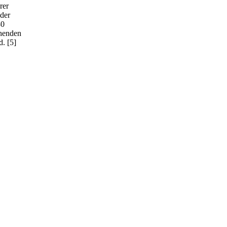
rer
 der
80
chenden
d.
[5]