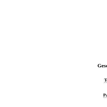
Ges
T
P