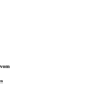
 vom
en