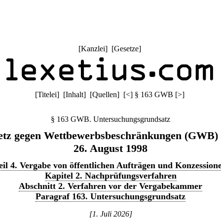
[
Kanzlei
] [
Gesetze
]
[
Titelei
] [
Inhalt
] [
Quellen
]
[
<
]
§ 163 GWB
[
>
]
§ 163 GWB. Untersuchungsgrundsatz
etz gegen Wettbewerbsbeschränkungen (GWB)
26. August 1998
eil 4. Vergabe von öffentlichen Aufträgen und Konzession
Kapitel 2. Nachprüfungsverfahren
Abschnitt 2. Verfahren vor der Vergabekammer
Paragraf 163. Untersuchungsgrundsatz
[1. Juli 2026]