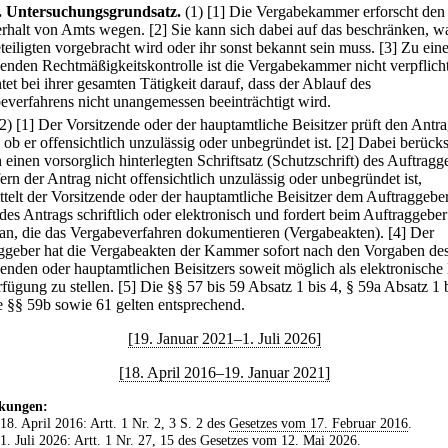
.
Untersuchungsgrundsatz.
(1)
[1] Die Vergabekammer erforscht den
rhalt von Amts wegen.
[2] Sie kann sich dabei auf das beschränken, w
teiligten vorgebracht wird oder ihr sonst bekannt sein muss.
[3] Zu eine
enden Rechtmäßigkeitskontrolle ist die Vergabekammer nicht verpflicht
tet bei ihrer gesamten Tätigkeit darauf, dass der Ablauf des
everfahrens nicht unangemessen beeinträchtigt wird.
(2)
[1] Der Vorsitzende oder der hauptamtliche Beisitzer prüft den Antr
 ob er offensichtlich unzulässig oder unbegründet ist.
[2] Dabei berücks
 einen vorsorglich hinterlegten Schriftsatz (Schutzschrift) des Auftragg
ern der Antrag nicht offensichtlich unzulässig oder unbegründet ist,
ttelt der Vorsitzende oder der hauptamtliche Beisitzer dem Auftraggebe
des Antrags schriftlich oder elektronisch und fordert beim Auftraggeber
an, die das Vergabeverfahren dokumentieren (Vergabeakten).
[4] Der
ggeber hat die Vergabeakten der Kammer sofort nach den Vorgaben de
zenden oder hauptamtlichen Beisitzers soweit möglich als elektronische
rfügung zu stellen.
[5] Die §§ 57 bis 59 Absatz 1 bis 4, § 59a Absatz 1 
e §§ 59b sowie 61 gelten entsprechend.
[19. Januar 2021–1. Juli 2026]
[18. April 2016–19. Januar 2021]
kungen:
 18. April 2016: Artt. 1 Nr. 2, 3 S. 2 des
Gesetzes vom 17. Februar 2016
.
 1. Juli 2026: Artt. 1 Nr. 27, 15 des
Gesetzes vom 12. Mai 2026
.