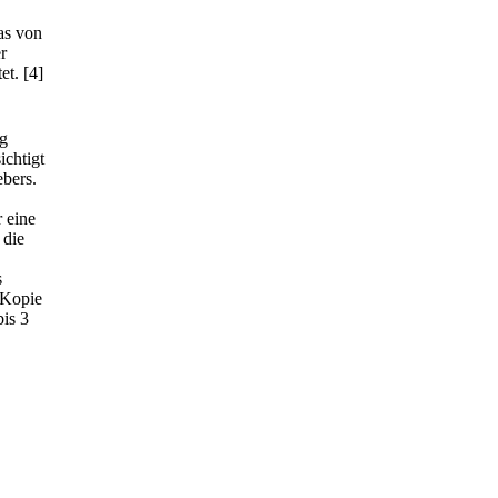
as von
r
et.
[4]
ag
ichtigt
ebers.
r eine
 die
s
 Kopie
bis 3