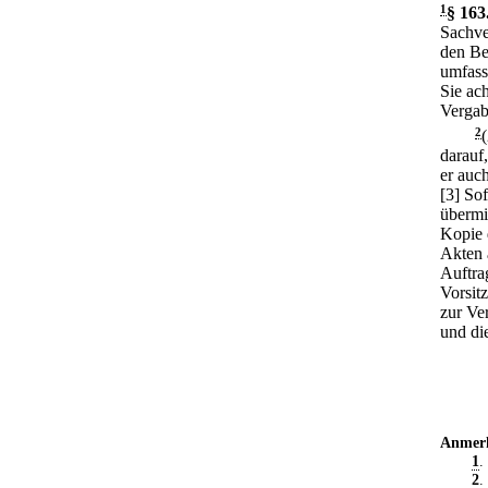
1
§ 163
Sachve
den Be
umfass
Sie ach
Vergab
2
darauf,
er auch
[3] Sof
übermi
Kopie 
Akten 
Auftra
Vorsit
zur Ve
und di
Anmer
1
.
2
.