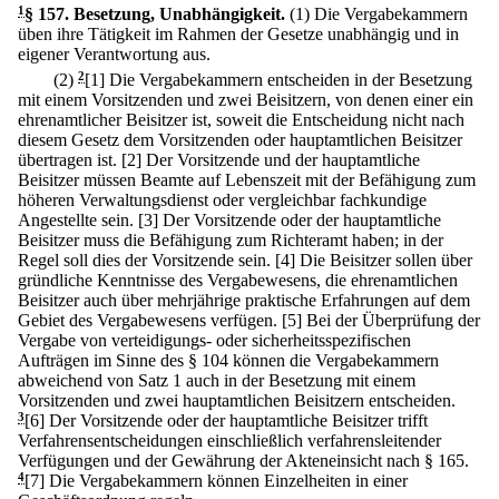
1
§ 157
.
Besetzung, Unabhängigkeit.
(1) Die Vergabekammern
üben ihre Tätigkeit im Rahmen der Gesetze unabhängig und in
eigener Verantwortung aus.
(2)
2
[1] Die Vergabekammern entscheiden in der Besetzung
mit einem Vorsitzenden und zwei Beisitzern, von denen einer ein
ehrenamtlicher Beisitzer ist, soweit die Entscheidung nicht nach
diesem Gesetz dem Vorsitzenden oder hauptamtlichen Beisitzer
übertragen ist.
[2] Der Vorsitzende und der hauptamtliche
Beisitzer müssen Beamte auf Lebenszeit mit der Befähigung zum
höheren Verwaltungsdienst oder vergleichbar fachkundige
Angestellte sein.
[3] Der Vorsitzende oder der hauptamtliche
Beisitzer muss die Befähigung zum Richteramt haben; in der
Regel soll dies der Vorsitzende sein.
[4] Die Beisitzer sollen über
gründliche Kenntnisse des Vergabewesens, die ehrenamtlichen
Beisitzer auch über mehrjährige praktische Erfahrungen auf dem
Gebiet des Vergabewesens verfügen.
[5] Bei der Überprüfung der
Vergabe von verteidigungs- oder sicherheitsspezifischen
Aufträgen im Sinne des § 104 können die Vergabekammern
abweichend von Satz 1 auch in der Besetzung mit einem
Vorsitzenden und zwei hauptamtlichen Beisitzern entscheiden.
3
[6] Der Vorsitzende oder der hauptamtliche Beisitzer trifft
Verfahrensentscheidungen einschließlich verfahrensleitender
Verfügungen und der Gewährung der Akteneinsicht nach § 165.
4
[7] Die Vergabekammern können Einzelheiten in einer