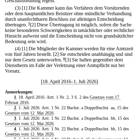
Geschäftsordnung regeln.
(3)
[1] Die Kammer kann das Verfahren dem Vorsitzenden
oder dem hauptamtlichen Beisitzer ohne mündliche Verhandlung
durch unanfechtbaren Beschluss zur alleinigen Entscheidung
übertragen.
5
[2] Diese Übertragung ist möglich, sofern die Sache
keine besonderen Schwierigkeiten in tatsächlicher oder rechtlicher
Hinsicht aufweist und die Entscheidung nicht von grundsätzlicher
Bedeutung sein wird.
(4)
[1] Die Mitglieder der Kammer werden für eine Amtszeit
von fünf Jahren bestellt.
[2] Sie entscheiden unabhängig und sind
nur dem Gesetz unterworfen.
6
[3] Sie haften gegenüber dem
Dienstherrn im Falle der Verletzung einer Amtspflicht nur bei
Vorsatz.
[18. April 2016–1. Juli 2026]
Anmerkungen:
1
. 18. April 2016: Artt. 1 Nr. 2, 3 S. 2 des
Gesetzes vom 17.
Februar 2016
.
2
. 1. Juli 2026: Artt. 1 Nr. 22 Buchst. a Doppelbuchst. aa, 15 des
Gesetzes vom 12. Mai 2026
.
3
. 1. Juli 2026: Artt. 1 Nr. 22 Buchst. a Doppelbuchst. bb, 15 des
Gesetzes vom 12. Mai 2026
.
4
. 1. Juli 2026: Artt. 1 Nr. 22 Buchst. a Doppelbuchst. bb, 15 des
Gesetzes vom 12. Mai 2026
.