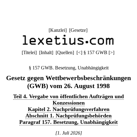
[
Kanzlei
] [
Gesetze
]
[
Titelei
] [
Inhalt
] [
Quellen
]
[
<
]
§ 157 GWB
[
>
]
§ 157 GWB. Besetzung, Unabhängigkeit
Gesetz gegen Wettbewerbsbeschränkungen
(GWB) vom 26. August 1998
Teil 4. Vergabe von öffentlichen Aufträgen und
Konzessionen
Kapitel 2. Nachprüfungsverfahren
Abschnitt 1. Nachprüfungsbehörden
Paragraf 157. Besetzung, Unabhängigkeit
[1. Juli 2026]