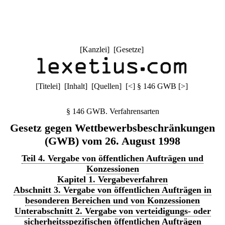
[
Kanzlei
] [
Gesetze
]
[
Titelei
] [
Inhalt
] [
Quellen
]
[
<
]
§ 146 GWB
[
>
]
§ 146 GWB. Verfahrensarten
Gesetz gegen Wettbewerbsbeschränkungen
(GWB) vom 26. August 1998
Teil 4. Vergabe von öffentlichen Aufträgen und
Konzessionen
Kapitel 1. Vergabeverfahren
Abschnitt 3. Vergabe von öffentlichen Aufträgen in
besonderen Bereichen und von Konzessionen
Unterabschnitt 2. Vergabe von verteidigungs- oder
sicherheitsspezifischen öffentlichen Aufträgen