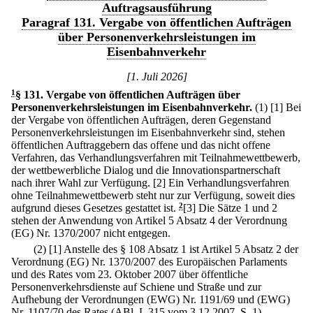
Auftragsausführung
Paragraf 131. Vergabe von öffentlichen Aufträgen
über Personenverkehrsleistungen im
Eisenbahnverkehr
[1. Juli 2026]
1
§ 131
.
Vergabe von öffentlichen Aufträgen über
Personenverkehrsleistungen im Eisenbahnverkehr.
(1)
[1] Bei
der Vergabe von öffentlichen Aufträgen, deren Gegenstand
Personenverkehrsleistungen im Eisenbahnverkehr sind, stehen
öffentlichen Auftraggebern das offene und das nicht offene
Verfahren, das Verhandlungsverfahren mit Teilnahmewettbewerb,
der wettbewerbliche Dialog und die Innovationspartnerschaft
nach ihrer Wahl zur Verfügung.
[2] Ein Verhandlungsverfahren
ohne Teilnahmewettbewerb steht nur zur Verfügung, soweit dies
aufgrund dieses Gesetzes gestattet ist.
2
[3] Die Sätze 1 und 2
stehen der Anwendung von Artikel 5 Absatz 4 der Verordnung
(EG) Nr. 1370/2007 nicht entgegen.
(2)
[1] Anstelle des § 108 Absatz 1 ist Artikel 5 Absatz 2 der
Verordnung (EG) Nr. 1370/2007 des Europäischen Parlaments
und des Rates vom 23. Oktober 2007 über öffentliche
Personenverkehrsdienste auf Schiene und Straße und zur
Aufhebung der Verordnungen (EWG) Nr. 1191/69 und (EWG)
Nr. 1107/70 des Rates (ABl. L 315 vom 3.12.2007, S. 1)