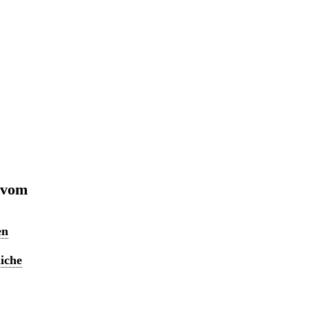
 vom
en
liche