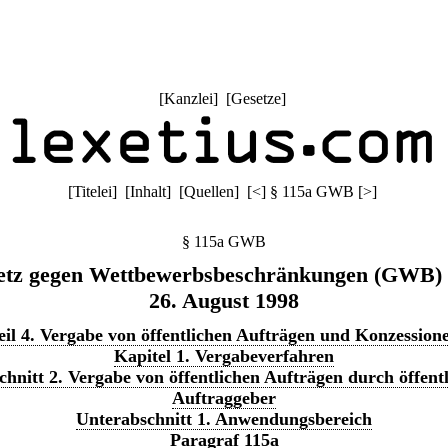
[
Kanzlei
] [
Gesetze
]
[
Titelei
] [
Inhalt
] [
Quellen
]
[
<
]
§ 115a GWB
[
>
]
§ 115a GWB
etz gegen Wettbewerbsbeschränkungen (GWB)
26. August 1998
eil 4. Vergabe von öffentlichen Aufträgen und Konzession
Kapitel 1. Vergabeverfahren
hnitt 2. Vergabe von öffentlichen Aufträgen durch öffent
Auftraggeber
Unterabschnitt 1. Anwendungsbereich
Paragraf 115a