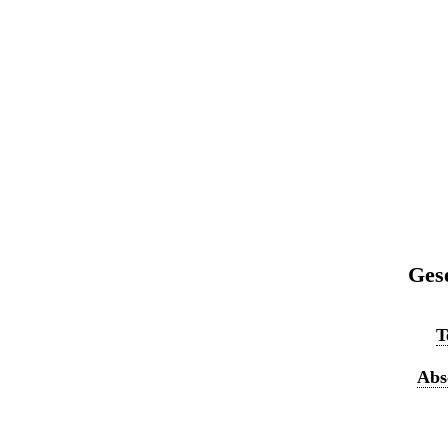
Ges
T
Absc