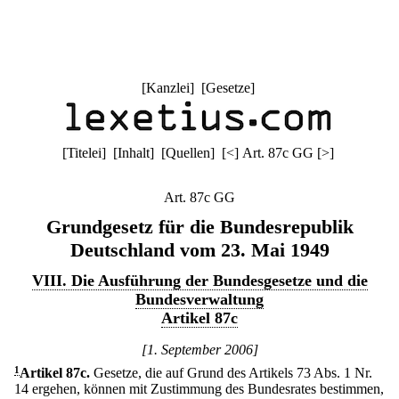
[
Kanzlei
] [
Gesetze
]
[
Titelei
] [
Inhalt
] [
Quellen
]
[
<
]
Art. 87c GG
[
>
]
Art. 87c GG
Grundgesetz für die Bundesrepublik
Deutschland vom 23. Mai 1949
VIII. Die Ausführung der Bundesgesetze und die
Bundesverwaltung
Artikel 87c
[1. September 2006]
1
Artikel 87c
.
Gesetze, die auf Grund des Artikels 73 Abs. 1 Nr.
14 ergehen, können mit Zustimmung des Bundesrates bestimmen,