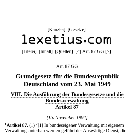
[
Kanzlei
] [
Gesetze
]
[
Titelei
] [
Inhalt
] [
Quellen
]
[
<
]
Art. 87 GG
[
>
]
Art. 87 GG
Grundgesetz für die Bundesrepublik
Deutschland vom 23. Mai 1949
VIII. Die Ausführung der Bundesgesetze und die
Bundesverwaltung
Artikel 87
[15. November 1994]
1
Artikel 87
.
(1)
2
[1] In bundeseigener Verwaltung mit eigenem
Verwaltungsunterbau werden geführt der Auswärtige Dienst, die