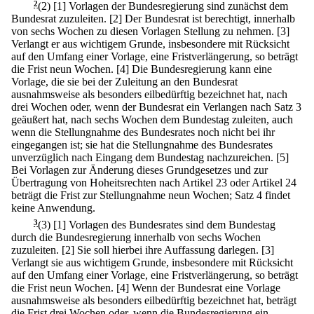
2
(2)
[1] Vorlagen der Bundesregierung sind zunächst dem
Bundesrat zuzuleiten.
[2] Der Bundesrat ist berechtigt, innerhalb
von sechs Wochen zu diesen Vorlagen Stellung zu nehmen.
[3]
Verlangt er aus wichtigem Grunde, insbesondere mit Rücksicht
auf den Umfang einer Vorlage, eine Fristverlängerung, so beträgt
die Frist neun Wochen.
[4] Die Bundesregierung kann eine
Vorlage, die sie bei der Zuleitung an den Bundesrat
ausnahmsweise als besonders eilbedürftig bezeichnet hat, nach
drei Wochen oder, wenn der Bundesrat ein Verlangen nach Satz 3
geäußert hat, nach sechs Wochen dem Bundestag zuleiten, auch
wenn die Stellungnahme des Bundesrates noch nicht bei ihr
eingegangen ist; sie hat die Stellungnahme des Bundesrates
unverzüglich nach Eingang dem Bundestag nachzureichen.
[5]
Bei Vorlagen zur Änderung dieses Grundgesetzes und zur
Übertragung von Hoheitsrechten nach Artikel 23 oder Artikel 24
beträgt die Frist zur Stellungnahme neun Wochen; Satz 4 findet
keine Anwendung.
3
(3)
[1] Vorlagen des Bundesrates sind dem Bundestag
durch die Bundesregierung innerhalb von sechs Wochen
zuzuleiten.
[2] Sie soll hierbei ihre Auffassung darlegen.
[3]
Verlangt sie aus wichtigem Grunde, insbesondere mit Rücksicht
auf den Umfang einer Vorlage, eine Fristverlängerung, so beträgt
die Frist neun Wochen.
[4] Wenn der Bundesrat eine Vorlage
ausnahmsweise als besonders eilbedürftig bezeichnet hat, beträgt
die Frist drei Wochen oder, wenn die Bundesregierung ein