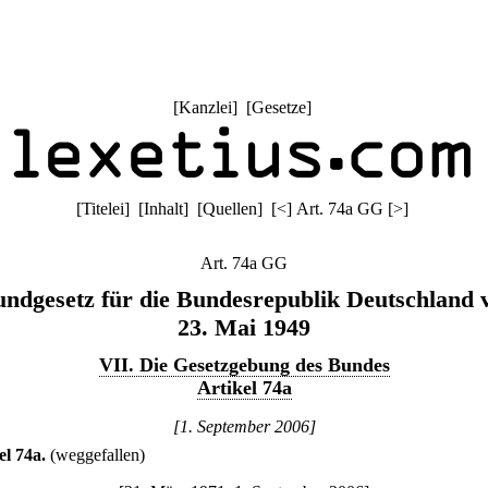
[
Kanzlei
] [
Gesetze
]
[
Titelei
] [
Inhalt
] [
Quellen
]
[
<
]
Art. 74a GG
[
>
]
Art. 74a GG
ndgesetz für die Bundesrepublik Deutschland
23. Mai 1949
VII. Die Gesetzgebung des Bundes
Artikel 74a
[1. September 2006]
el 74a
.
(weggefallen)