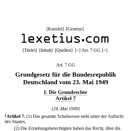
[
Kanzlei
] [
Gesetze
]
[
Titelei
] [
Inhalt
] [
Quellen
]
[
<
]
Art. 7 GG
[
>
]
Art. 7 GG
Grundgesetz für die Bundesrepublik
Deutschland vom 23. Mai 1949
I. Die Grundrechte
Artikel 7
[24. Mai 1949]
1
Artikel 7
.
(1) Das gesamte Schulwesen steht unter der Aufsicht
des Staates.
(2) Die Erziehungsberechtigten haben das Recht, über die