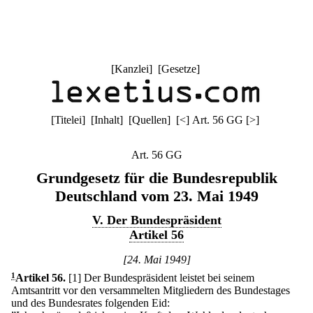
[
Kanzlei
] [
Gesetze
]
[
Titelei
] [
Inhalt
] [
Quellen
]
[
<
]
Art. 56 GG
[
>
]
Art. 56 GG
Grundgesetz für die Bundesrepublik
Deutschland vom 23. Mai 1949
V. Der Bundespräsident
Artikel 56
[24. Mai 1949]
1
Artikel 56
.
[1] Der Bundespräsident leistet bei seinem
Amtsantritt vor den versammelten Mitgliedern des Bundestages
und des Bundesrates folgenden Eid: