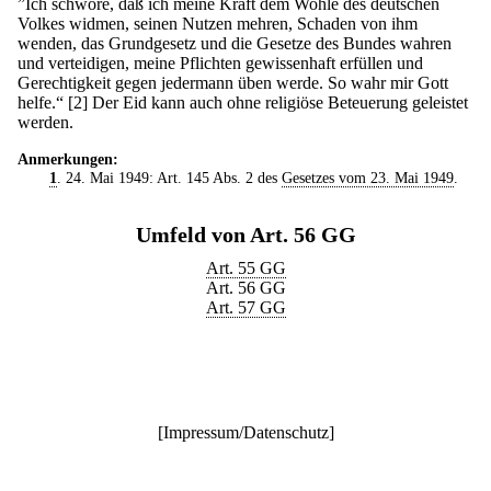
”Ich schwöre, daß ich meine Kraft dem Wohle des deutschen
Volkes widmen, seinen Nutzen mehren, Schaden von ihm
wenden, das Grundgesetz und die Gesetze des Bundes wahren
und verteidigen, meine Pflichten gewissenhaft erfüllen und
Gerechtigkeit gegen jedermann üben werde. So wahr mir Gott
helfe.“
[2] Der Eid kann auch ohne religiöse Beteuerung geleistet
werden.
Anmerkungen:
1
. 24. Mai 1949: Art. 145 Abs. 2 des
Gesetzes vom 23. Mai 1949
.
Umfeld von Art. 56 GG
Art. 55 GG
Art. 56 GG
Art. 57 GG
[
Impressum/Datenschutz
]