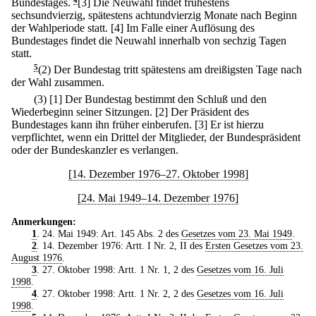
Bundestages.
4
[3] Die Neuwahl findet frühestens
sechsundvierzig, spätestens achtundvierzig Monate nach Beginn
der Wahlperiode statt.
[4] Im Falle einer Auflösung des
Bundestages findet die Neuwahl innerhalb von sechzig Tagen
statt.
5
(2) Der Bundestag tritt spätestens am dreißigsten Tage nach
der Wahl zusammen.
(3)
[1] Der Bundestag bestimmt den Schluß und den
Wiederbeginn seiner Sitzungen.
[2] Der Präsident des
Bundestages kann ihn früher einberufen.
[3] Er ist hierzu
verpflichtet, wenn ein Drittel der Mitglieder, der Bundespräsident
oder der Bundeskanzler es verlangen.
[14. Dezember 1976–27. Oktober 1998]
[24. Mai 1949–14. Dezember 1976]
Anmerkungen:
1
. 24. Mai 1949: Art. 145 Abs. 2 des
Gesetzes vom 23. Mai 1949
.
2
. 14. Dezember 1976: Artt. I Nr. 2, II des
Ersten Gesetzes vom 23.
August 1976
.
3
. 27. Oktober 1998: Artt. 1 Nr. 1, 2 des
Gesetzes vom 16. Juli
1998
.
4
. 27. Oktober 1998: Artt. 1 Nr. 2, 2 des
Gesetzes vom 16. Juli
1998
.