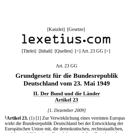
[
Kanzlei
] [
Gesetze
]
[
Titelei
] [
Inhalt
] [
Quellen
]
[
<
]
Art. 23 GG
[
>
]
Art. 23 GG
Grundgesetz für die Bundesrepublik
Deutschland vom 23. Mai 1949
II. Der Bund und die Länder
Artikel 23
[1. Dezember 2009]
1
Artikel 23
.
(1)
[1] Zur Verwirklichung eines vereinten Europas
wirkt die Bundesrepublik Deutschland bei der Entwicklung der
Europäischen Union mit, die demokratischen, rechtsstaatlichen,