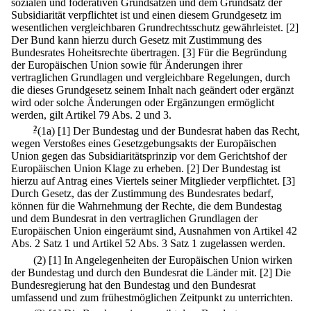
sozialen und föderativen Grundsätzen und dem Grundsatz der
Subsidiarität verpflichtet ist und einen diesem Grundgesetz im
wesentlichen vergleichbaren Grundrechtsschutz gewährleistet.
[2]
Der Bund kann hierzu durch Gesetz mit Zustimmung des
Bundesrates Hoheitsrechte übertragen.
[3] Für die Begründung
der Europäischen Union sowie für Änderungen ihrer
vertraglichen Grundlagen und vergleichbare Regelungen, durch
die dieses Grundgesetz seinem Inhalt nach geändert oder ergänzt
wird oder solche Änderungen oder Ergänzungen ermöglicht
werden, gilt Artikel 79 Abs. 2 und 3.
2
(1a)
[1] Der Bundestag und der Bundesrat haben das Recht,
wegen Verstoßes eines Gesetzgebungsakts der Europäischen
Union gegen das Subsidiaritätsprinzip vor dem Gerichtshof der
Europäischen Union Klage zu erheben.
[2] Der Bundestag ist
hierzu auf Antrag eines Viertels seiner Mitglieder verpflichtet.
[3]
Durch Gesetz, das der Zustimmung des Bundesrates bedarf,
können für die Wahrnehmung der Rechte, die dem Bundestag
und dem Bundesrat in den vertraglichen Grundlagen der
Europäischen Union eingeräumt sind, Ausnahmen von Artikel 42
Abs. 2 Satz 1 und Artikel 52 Abs. 3 Satz 1 zugelassen werden.
(2)
[1] In Angelegenheiten der Europäischen Union wirken
der Bundestag und durch den Bundesrat die Länder mit.
[2] Die
Bundesregierung hat den Bundestag und den Bundesrat
umfassend und zum frühestmöglichen Zeitpunkt zu unterrichten.