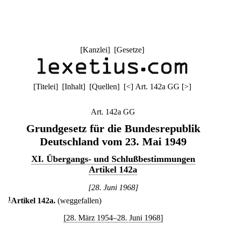
[
Kanzlei
] [
Gesetze
]
[
Titelei
] [
Inhalt
] [
Quellen
]
[
<
]
Art. 142a GG
[
>
]
Art. 142a GG
Grundgesetz für die Bundesrepublik
Deutschland vom 23. Mai 1949
XI. Übergangs- und Schlußbestimmungen
Artikel 142a
[28. Juni 1968]
1
Artikel 142a
.
(weggefallen)
[28. März 1954–28. Juni 1968]