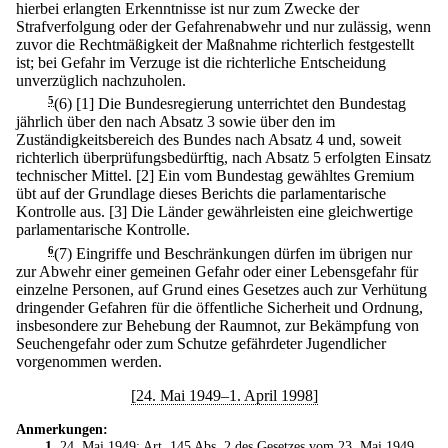
hierbei erlangten Erkenntnisse ist nur zum Zwecke der
Strafverfolgung oder der Gefahrenabwehr und nur zulässig, wenn
zuvor die Rechtmäßigkeit der Maßnahme richterlich festgestellt
ist; bei Gefahr im Verzuge ist die richterliche Entscheidung
unverzüglich nachzuholen.
5
(6)
[1] Die Bundesregierung unterrichtet den Bundestag
jährlich über den nach Absatz 3 sowie über den im
Zuständigkeitsbereich des Bundes nach Absatz 4 und, soweit
richterlich überprüfungsbedürftig, nach Absatz 5 erfolgten Einsatz
technischer Mittel.
[2] Ein vom Bundestag gewähltes Gremium
übt auf der Grundlage dieses Berichts die parlamentarische
Kontrolle aus.
[3] Die Länder gewährleisten eine gleichwertige
parlamentarische Kontrolle.
6
(7) Eingriffe und Beschränkungen dürfen im übrigen nur
zur Abwehr einer gemeinen Gefahr oder einer Lebensgefahr für
einzelne Personen, auf Grund eines Gesetzes auch zur Verhütung
dringender Gefahren für die öffentliche Sicherheit und Ordnung,
insbesondere zur Behebung der Raumnot, zur Bekämpfung von
Seuchengefahr oder zum Schutze gefährdeter Jugendlicher
vorgenommen werden.
[24. Mai 1949–1. April 1998]
Anmerkungen:
1
. 24. Mai 1949: Art. 145 Abs. 2 des
Gesetzes vom 23. Mai 1949
.