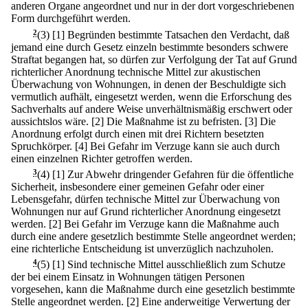
anderen Organe angeordnet und nur in der dort vorgeschriebenen
Form durchgeführt werden.
2
(3)
[1] Begründen bestimmte Tatsachen den Verdacht, daß
jemand eine durch Gesetz einzeln bestimmte besonders schwere
Straftat begangen hat, so dürfen zur Verfolgung der Tat auf Grund
richterlicher Anordnung technische Mittel zur akustischen
Überwachung von Wohnungen, in denen der Beschuldigte sich
vermutlich aufhält, eingesetzt werden, wenn die Erforschung des
Sachverhalts auf andere Weise unverhältnismäßig erschwert oder
aussichtslos wäre.
[2] Die Maßnahme ist zu befristen.
[3] Die
Anordnung erfolgt durch einen mit drei Richtern besetzten
Spruchkörper.
[4] Bei Gefahr im Verzuge kann sie auch durch
einen einzelnen Richter getroffen werden.
3
(4)
[1] Zur Abwehr dringender Gefahren für die öffentliche
Sicherheit, insbesondere einer gemeinen Gefahr oder einer
Lebensgefahr, dürfen technische Mittel zur Überwachung von
Wohnungen nur auf Grund richterlicher Anordnung eingesetzt
werden.
[2] Bei Gefahr im Verzuge kann die Maßnahme auch
durch eine andere gesetzlich bestimmte Stelle angeordnet werden;
eine richterliche Entscheidung ist unverzüglich nachzuholen.
4
(5)
[1] Sind technische Mittel ausschließlich zum Schutze
der bei einem Einsatz in Wohnungen tätigen Personen
vorgesehen, kann die Maßnahme durch eine gesetzlich bestimmte
Stelle angeordnet werden.
[2] Eine anderweitige Verwertung der