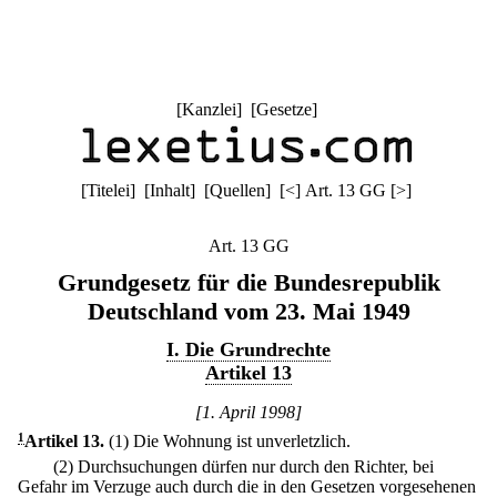
[
Kanzlei
] [
Gesetze
]
[
Titelei
] [
Inhalt
] [
Quellen
]
[
<
]
Art. 13 GG
[
>
]
Art. 13 GG
Grundgesetz für die Bundesrepublik
Deutschland vom 23. Mai 1949
I. Die Grundrechte
Artikel 13
[1. April 1998]
1
Artikel 13
.
(1) Die Wohnung ist unverletzlich.
(2) Durchsuchungen dürfen nur durch den Richter, bei
Gefahr im Verzuge auch durch die in den Gesetzen vorgesehenen