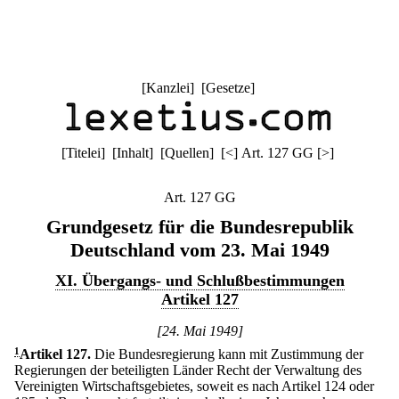
[
Kanzlei
] [
Gesetze
]
[
Titelei
] [
Inhalt
] [
Quellen
]
[
<
]
Art. 127 GG
[
>
]
Art. 127 GG
Grundgesetz für die Bundesrepublik
Deutschland vom 23. Mai 1949
XI. Übergangs- und Schlußbestimmungen
Artikel 127
[24. Mai 1949]
1
Artikel 127
.
Die Bundesregierung kann mit Zustimmung der
Regierungen der beteiligten Länder Recht der Verwaltung des
Vereinigten Wirtschaftsgebietes, soweit es nach Artikel 124 oder