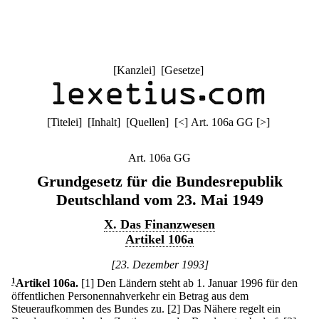
[
Kanzlei
] [
Gesetze
]
[
Titelei
] [
Inhalt
] [
Quellen
]
[
<
]
Art. 106a GG
[
>
]
Art. 106a GG
Grundgesetz für die Bundesrepublik
Deutschland vom 23. Mai 1949
X. Das Finanzwesen
Artikel 106a
[23. Dezember 1993]
1
Artikel 106a
.
[1] Den Ländern steht ab 1. Januar 1996 für den
öffentlichen Personennahverkehr ein Betrag aus dem
Steueraufkommen des Bundes zu.
[2] Das Nähere regelt ein