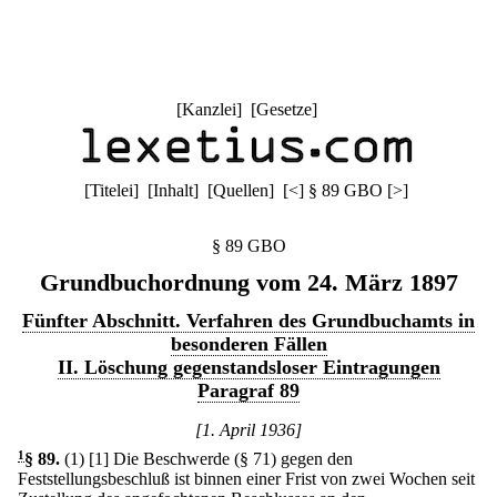
[
Kanzlei
] [
Gesetze
]
[
Titelei
] [
Inhalt
] [
Quellen
]
[
<
]
§ 89 GBO
[
>
]
§ 89 GBO
Grundbuchordnung vom 24. März 1897
Fünfter Abschnitt. Verfahren des Grundbuchamts in
besonderen Fällen
II. Löschung gegenstandsloser Eintragungen
Paragraf 89
[1. April 1936]
1
§ 89
.
(1)
[1] Die Beschwerde (§ 71) gegen den
Feststellungsbeschluß ist binnen einer Frist von zwei Wochen seit