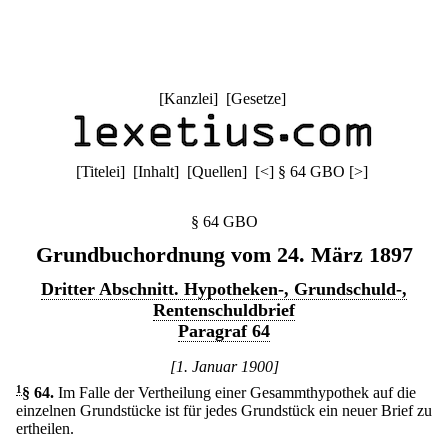
[
Kanzlei
] [
Gesetze
]
[
Titelei
] [
Inhalt
] [
Quellen
]
[
<
]
§ 64 GBO
[
>
]
§ 64 GBO
Grundbuchordnung vom 24. März 1897
Dritter Abschnitt. Hypotheken-, Grundschuld-,
Rentenschuldbrief
Paragraf 64
[1. Januar 1900]
1
§ 64
.
Im Falle der Vertheilung einer Gesammthypothek auf die
einzelnen Grundstücke ist für jedes Grundstück ein neuer Brief zu
ertheilen.