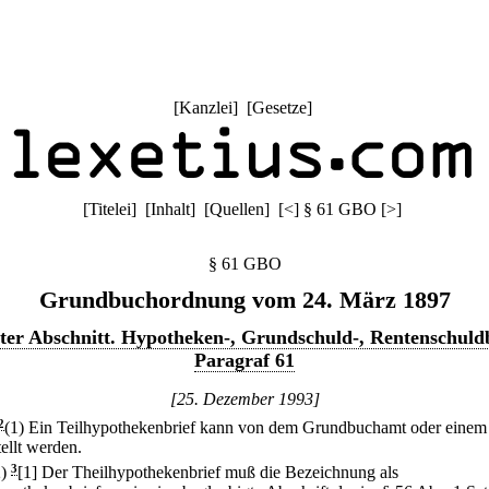
[
Kanzlei
] [
Gesetze
]
[
Titelei
] [
Inhalt
] [
Quellen
]
[
<
]
§ 61 GBO
[
>
]
§ 61 GBO
Grundbuchordnung vom 24. März 1897
tter Abschnitt. Hypotheken-, Grundschuld-, Rentenschuldb
Paragraf 61
[25. Dezember 1993]
2
(1) Ein Teilhypothekenbrief kann von dem Grundbuchamt oder einem
ellt werden.
2)
3
[1] Der Theilhypothekenbrief muß die Bezeichnung als