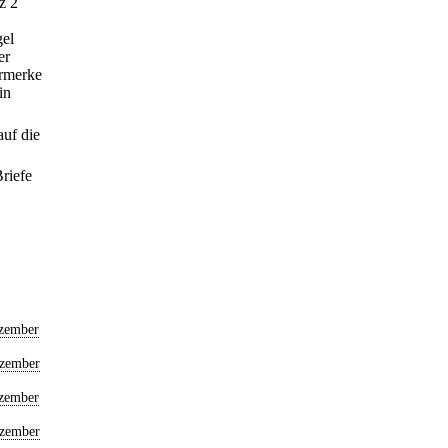
z 2
gel
er
ermerke
in
auf die
Briefe
ezember
ezember
ezember
ezember