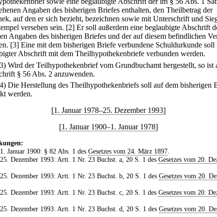
ypothekenbrief sowie eine beglaubigte Abschrift der im § 56 Abs. 1 Sat
ehenen Angaben des bisherigen Briefes enthalten, den Theilbetrag der
ek, auf den er sich bezieht, bezeichnen sowie mit Unterschrift und Sie
tempel versehen sein.
[2] Er soll außerdem eine beglaubigte Abschrift d
gen Angaben des bisherigen Briefes und der auf diesem befindlichen V
en.
[3] Eine mit dem bisherigen Briefe verbundene Schuldurkunde soll 
bigter Abschrift mit dem Theilhypothekenbriefe verbunden werden.
(3) Wird der Teilhypothekenbrief vom Grundbuchamt hergestellt, so ist 
chrift § 56 Abs. 2 anzuwenden.
(4) Die Herstellung des Theilhypothekenbriefs soll auf dem bisherigen 
kt werden.
[1. Januar 1978–25. Dezember 1993]
[1. Januar 1900–1. Januar 1978]
kungen:
 1. Januar 1900: § 82 Abs. 1 des
Gesetzes vom 24. März 1897
.
 25. Dezember 1993: Artt. 1 Nr. 23 Buchst. a, 20 S. 1 des
Gesetzes vom 20. D
 25. Dezember 1993: Artt. 1 Nr. 23 Buchst. b, 20 S. 1 des
Gesetzes vom 20. D
 25. Dezember 1993: Artt. 1 Nr. 23 Buchst. c, 20 S. 1 des
Gesetzes vom 20. D
 25. Dezember 1993: Artt. 1 Nr. 23 Buchst. d, 20 S. 1 des
Gesetzes vom 20. D