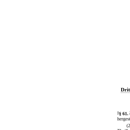
Dri
1
§ 61
.
hergest
(