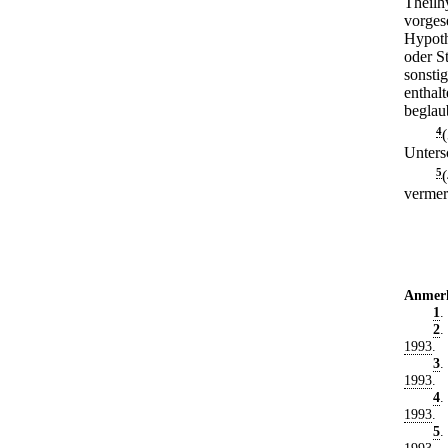
Theilh
vorges
Hypoth
oder S
sonsti
enthalt
beglau
4
Unters
5
vermer
Anmer
1
.
2
.
1993
.
3
.
1993
.
4
.
1993
.
5
.
1993
.