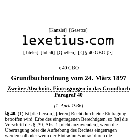
[
Kanzlei
] [
Gesetze
]
[
Titelei
] [
Inhalt
] [
Quellen
]
[
<
]
§ 40 GBO
[
>
]
§ 40 GBO
Grundbuchordnung vom 24. März 1897
Zweiter Abschnitt. Eintragungen in das Grundbuch
Paragraf 40
[1. April 1936]
1
§ 40
.
(1) Ist [die Person], [deren] Recht durch eine Eintragung
betroffen wird, Erbe des eingetragenen Berechtigten, so [ist] die
Vorschrift des § [39] Abs. 1 [nicht anzuwenden], wenn die
Übertragung oder die Aufhebung des Rechtes eingetragen
werden soll oder wenn der Eintragungsantrag durch die