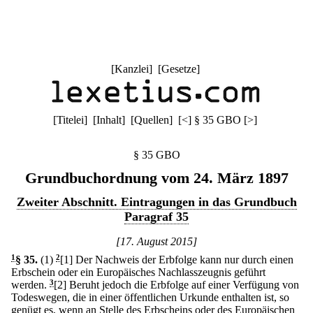
[
Kanzlei
] [
Gesetze
]
[
Titelei
] [
Inhalt
] [
Quellen
]
[
<
]
§ 35 GBO
[
>
]
§ 35 GBO
Grundbuchordnung vom 24. März 1897
Zweiter Abschnitt. Eintragungen in das Grundbuch
Paragraf 35
[17. August 2015]
1
§ 35
.
(1)
2
[1] Der Nachweis der Erbfolge kann nur durch einen
Erbschein oder ein Europäisches Nachlasszeugnis geführt
werden.
3
[2] Beruht jedoch die Erbfolge auf einer Verfügung von
Todeswegen, die in einer öffentlichen Urkunde enthalten ist, so
genügt es, wenn an Stelle des Erbscheins oder des Europäischen