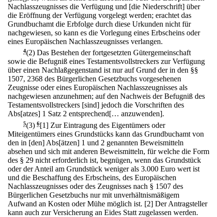
Nachlasszeugnisses die Verfügung und [die Niederschrift] über
die Eröffnung der Verfügung vorgelegt werden; erachtet das
Grundbuchamt die Erbfolge durch diese Urkunden nicht für
nachgewiesen, so kann es die Vorlegung eines Erbscheins oder
eines Europäischen Nachlasszeugnisses verlangen.
4
(2) Das Bestehen der fortgesetzten Gütergemeinschaft
sowie die Befugniß eines Testamentsvollstreckers zur Verfügung
über einen Nachlaßgegenstand ist nur auf Grund der in den §§
1507, 2368 des Bürgerlichen Gesetzbuchs vorgesehenen
Zeugnisse oder eines Europäischen Nachlasszeugnisses als
nachgewiesen anzunehmen; auf den Nachweis der Befugniß des
Testamentsvollstreckers [sind] jedoch die Vorschriften des
Abs[atzes] 1 Satz 2 entsprechend[… anzuwenden].
5
(3)
6
[1] Zur Eintragung des Eigentümers oder
Miteigentümers eines Grundstücks kann das Grundbuchamt von
den in [den] Abs[ätzen] 1 und 2 genannten Beweismitteln
absehen und sich mit anderen Beweismitteln, für welche die Form
des § 29 nicht erforderlich ist, begnügen, wenn das Grundstück
oder der Anteil am Grundstück weniger als 3.000 Euro wert ist
und die Beschaffung des Erbscheins, des Europäischen
Nachlasszeugnisses oder des Zeugnisses nach § 1507 des
Bürgerlichen Gesetzbuchs nur mit unverhältnismäßigem
Aufwand an Kosten oder Mühe möglich ist.
[2] Der Antragsteller
kann auch zur Versicherung an Eides Statt zugelassen werden.