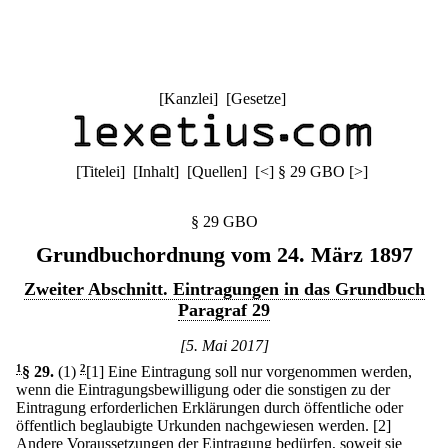
[
Kanzlei
] [
Gesetze
]
[
Titelei
] [
Inhalt
] [
Quellen
]
[
<
]
§ 29 GBO
[
>
]
§ 29 GBO
Grundbuchordnung vom 24. März 1897
Zweiter Abschnitt. Eintragungen in das Grundbuch
Paragraf 29
[5. Mai 2017]
1
§ 29
.
(1)
2
[1] Eine Eintragung soll nur vorgenommen werden,
wenn die Eintragungsbewilligung oder die sonstigen zu der
Eintragung erforderlichen Erklärungen durch öffentliche oder
öffentlich beglaubigte Urkunden nachgewiesen werden.
[2]
Andere Voraussetzungen der Eintragung bedürfen, soweit sie