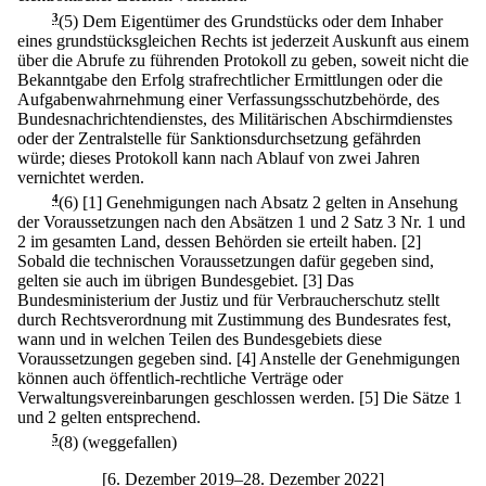
3
(5) Dem Eigentümer des Grundstücks oder dem Inhaber
eines grundstücksgleichen Rechts ist jederzeit Auskunft aus einem
über die Abrufe zu führenden Protokoll zu geben, soweit nicht die
Bekanntgabe den Erfolg strafrechtlicher Ermittlungen oder die
Aufgabenwahrnehmung einer Verfassungsschutzbehörde, des
Bundesnachrichtendienstes, des Militärischen Abschirmdienstes
oder der Zentralstelle für Sanktionsdurchsetzung gefährden
würde; dieses Protokoll kann nach Ablauf von zwei Jahren
vernichtet werden.
4
(6)
[1] Genehmigungen nach Absatz 2 gelten in Ansehung
der Voraussetzungen nach den Absätzen 1 und 2 Satz 3 Nr. 1 und
2 im gesamten Land, dessen Behörden sie erteilt haben.
[2]
Sobald die technischen Voraussetzungen dafür gegeben sind,
gelten sie auch im übrigen Bundesgebiet.
[3] Das
Bundesministerium der Justiz und für Verbraucherschutz stellt
durch Rechtsverordnung mit Zustimmung des Bundesrates fest,
wann und in welchen Teilen des Bundesgebiets diese
Voraussetzungen gegeben sind.
[4] Anstelle der Genehmigungen
können auch öffentlich-rechtliche Verträge oder
Verwaltungsvereinbarungen geschlossen werden.
[5] Die Sätze 1
und 2 gelten entsprechend.
5
(8) (weggefallen)
[6. Dezember 2019–28. Dezember 2022]