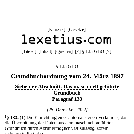
[
Kanzlei
] [
Gesetze
]
[
Titelei
] [
Inhalt
] [
Quellen
]
[
<
]
§ 133 GBO
[
>
]
§ 133 GBO
Grundbuchordnung vom 24. März 1897
Siebenter Abschnitt. Das maschinell geführte
Grundbuch
Paragraf 133
[28. Dezember 2022]
1
§ 133
.
(1) Die Einrichtung eines automatisierten Verfahrens, das
die Übermittlung der Daten aus dem maschinell geführten
Grundbuch durch Abruf ermöglicht, ist zulässig, sofern
sichergestellt ist, daß