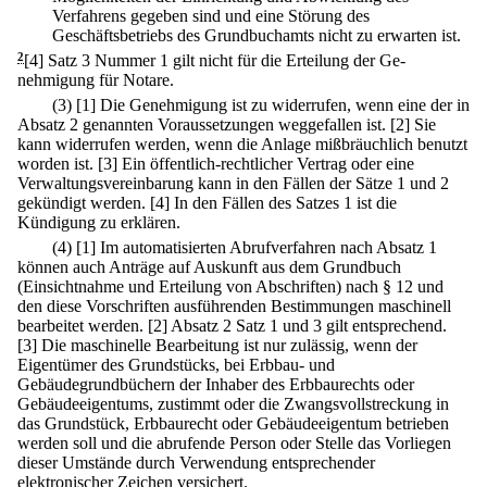
Verfahrens gegeben sind und eine Störung des
Geschäftsbetriebs des Grundbuchamts nicht zu erwarten ist.
2
[4] Satz 3 Nummer 1 gilt nicht für die Erteilung der Ge-
nehmigung für Notare.
(3)
[1] Die Genehmigung ist zu widerrufen, wenn eine der in
Absatz 2 genannten Voraussetzungen weggefallen ist.
[2] Sie
kann widerrufen werden, wenn die Anlage mißbräuchlich benutzt
worden ist.
[3] Ein öffentlich-rechtlicher Vertrag oder eine
Verwaltungsvereinbarung kann in den Fällen der Sätze 1 und 2
gekündigt werden.
[4] In den Fällen des Satzes 1 ist die
Kündigung zu erklären.
(4)
[1] Im automatisierten Abrufverfahren nach Absatz 1
können auch Anträge auf Auskunft aus dem Grundbuch
(Einsichtnahme und Erteilung von Abschriften) nach § 12 und
den diese Vorschriften ausführenden Bestimmungen maschinell
bearbeitet werden.
[2] Absatz 2 Satz 1 und 3 gilt entsprechend.
[3] Die maschinelle Bearbeitung ist nur zulässig, wenn der
Eigentümer des Grundstücks, bei Erbbau- und
Gebäudegrundbüchern der Inhaber des Erbbaurechts oder
Gebäudeeigentums, zustimmt oder die Zwangsvollstreckung in
das Grundstück, Erbbaurecht oder Gebäudeeigentum betrieben
werden soll und die abrufende Person oder Stelle das Vorliegen
dieser Umstände durch Verwendung entsprechender
elektronischer Zeichen versichert.