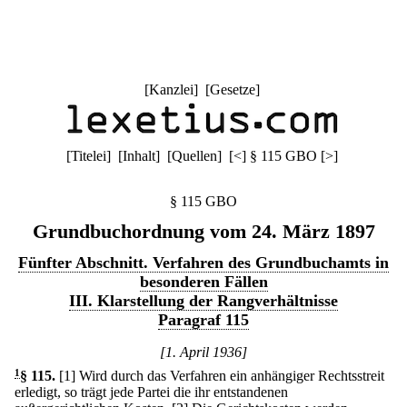
[
Kanzlei
] [
Gesetze
]
[
Titelei
] [
Inhalt
] [
Quellen
]
[
<
]
§ 115 GBO
[
>
]
§ 115 GBO
Grundbuchordnung vom 24. März 1897
Fünfter Abschnitt. Verfahren des Grundbuchamts in
besonderen Fällen
III. Klarstellung der Rangverhältnisse
Paragraf 115
[1. April 1936]
1
§ 115
.
[1] Wird durch das Verfahren ein anhängiger Rechtsstreit
erledigt, so trägt jede Partei die ihr entstandenen