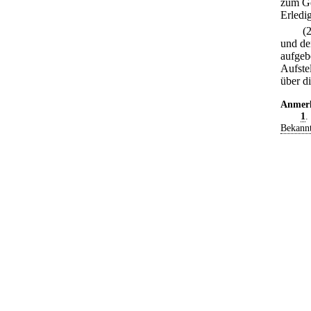
zum Ge
Erledi
(
und de
aufgeb
Aufste
über d
Anmer
1
.
Bekann