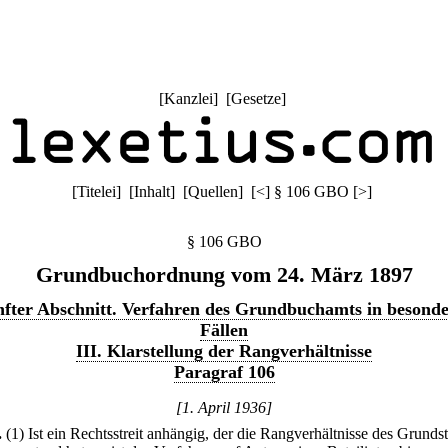
[
Kanzlei
] [
Gesetze
]
[
Titelei
] [
Inhalt
] [
Quellen
]
[
<
]
§ 106 GBO
[
>
]
§ 106 GBO
Grundbuchordnung vom 24. März 1897
fter Abschnitt. Verfahren des Grundbuchamts in besond
Fällen
III. Klarstellung der Rangverhältnisse
Paragraf 106
[1. April 1936]
.
(1) Ist ein Rechtsstreit anhängig, der die Rangverhältnisse des Grunds