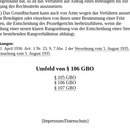
genstand hat, so ist das Verfahren auf Antrag eines Beteiligten bis zur
gung des Rechtsstreits auszusetzen.
2) Das Grundbuchamt kann auch von Amts wegen das Verfahren ausse
n Beteiligten oder einzelnen von ihnen unter Bestimmung einer Frist
en, die Entscheidung des Prozeßgerichts herbeizuführen, wenn die
llung einer neuen klaren Rangordnung von der Entscheidung eines Stre
ie bestehenden Rangverhältnisse abhängt.
kungen:
 1. April 1936: Artt. 1 Nr. 23, 9, 7 Abs. 2 der
Verordnung vom 5. August 1935
,
tmachung vom 5. August 1935
.
Umfeld von § 106 GBO
§ 105 GBO
§ 106 GBO
§ 107 GBO
[
Impressum/Datenschutz
]