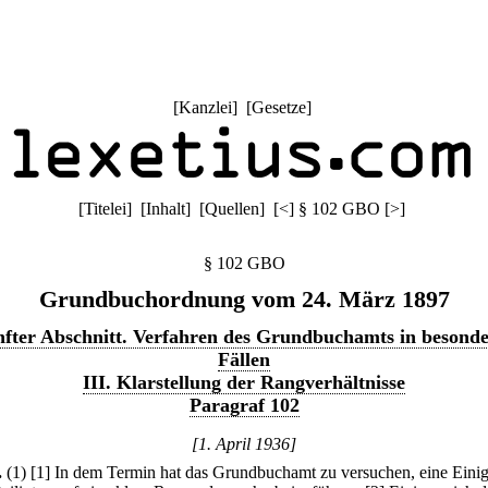
[
Kanzlei
] [
Gesetze
]
[
Titelei
] [
Inhalt
] [
Quellen
]
[
<
]
§ 102 GBO
[
>
]
§ 102 GBO
Grundbuchordnung vom 24. März 1897
fter Abschnitt. Verfahren des Grundbuchamts in besond
Fällen
III. Klarstellung der Rangverhältnisse
Paragraf 102
[1. April 1936]
.
(1)
[1] In dem Termin hat das Grundbuchamt zu versuchen, eine Eini