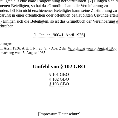
teiligten auf eine klare Rangordnung herbeizuführen.
[2] Einigen sich d
enenen Beteiligten, so hat das Grundbuchamt die Vereinbarung zu
nden.
[3] Ein nicht erschienener Beteiligter kann seine Zustimmung zu
barung in einer öffentlichen oder öffentlich beglaubigten Urkunde erteil
2) Einigen sich die Beteiligten, so ist das Grundbuch der Vereinbarung
hreiben.
[1. Januar 1900–1. April 1936]
kungen:
 1. April 1936: Artt. 1 Nr. 23, 9, 7 Abs. 2 der
Verordnung vom 5. August 1935
,
tmachung vom 5. August 1935
.
Umfeld von § 102 GBO
§ 101 GBO
§ 102 GBO
§ 103 GBO
[
Impressum/Datenschutz
]