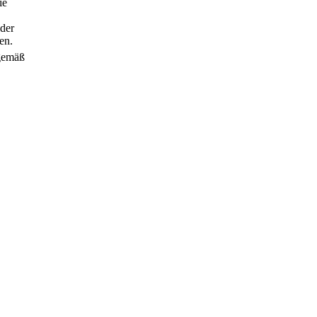
ie
 der
en.
 gemäß