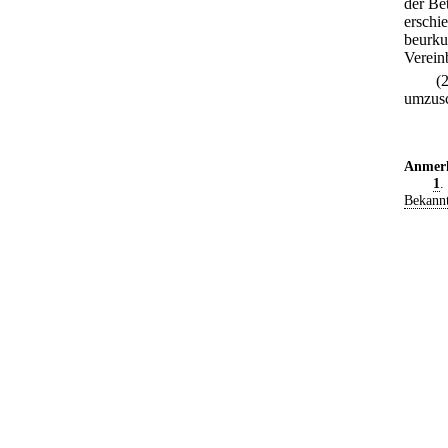
der Be
erschi
beurku
Verein
(
umzusc
Anmer
1
.
Bekann