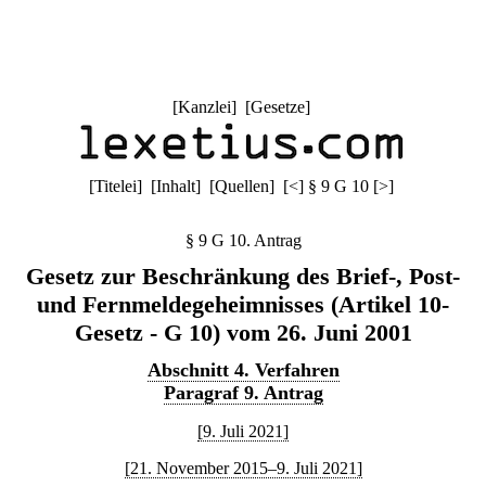
[
Kanzlei
] [
Gesetze
]
[
Titelei
] [
Inhalt
] [
Quellen
]
[
<
]
§ 9 G 10
[
>
]
§ 9 G 10. Antrag
Gesetz zur Beschränkung des Brief-, Post-
und Fernmeldegeheimnisses (Artikel 10-
Gesetz - G 10) vom 26. Juni 2001
Abschnitt 4. Verfahren
Paragraf 9. Antrag
[9. Juli 2021]
[21. November 2015–9. Juli 2021]